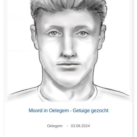
Moord in Oelegem - Getuige gezocht
Plaats
Oelegem
03.06.2024
Datum