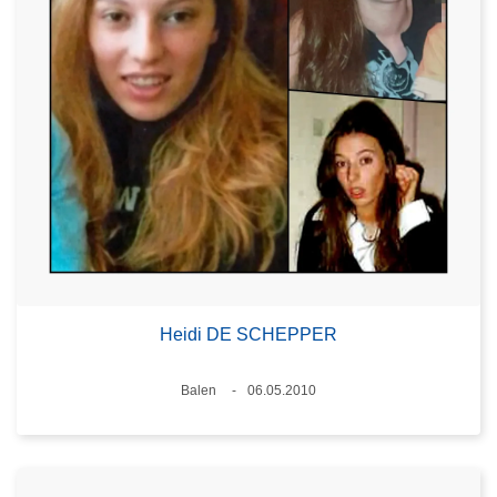
Heidi DE SCHEPPER
Plaats
Balen
06.05.2010
Datum