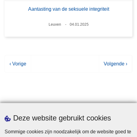
Aantasting van de seksuele integriteit
Plaats
Leuven
04.01.2025
Datum
V
‹ Vorige
V
Volgende ›
o
o
r
l
i
g
g
e
e
n
p
d
Statistieken
Deze website gebruikt cookies
a
e
g
p
Sommige cookies zijn noodzakelijk om de website goed te
i
a