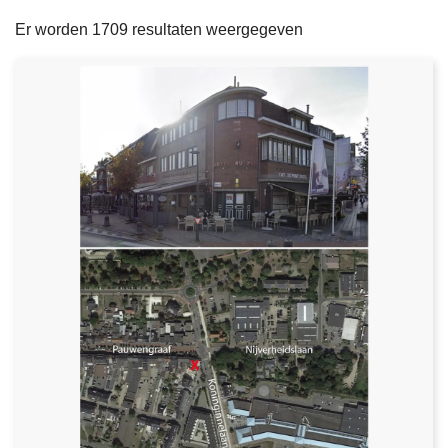
filters
n
e
Er worden 1709 resultaten weergegeven
h
o
u
d
g
a
a
n