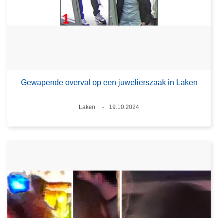
Gewapende overval op een juwelierszaak in Laken
Plaats
Laken
19.10.2024
Datum