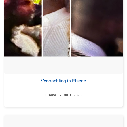
Verkrachting in Elsene
Plaats
Elsene
08.01.2023
Datum