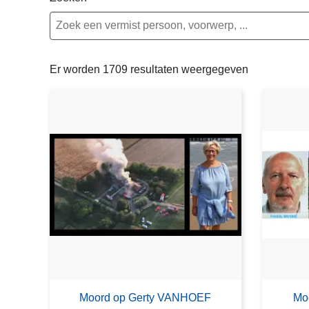
n
e
h
o
u
Er worden 1709 resultaten weergegeven
d
g
a
a
n
Moord op Gerty VANHOEF
Mo