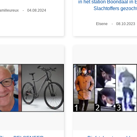
in het station Boondaal in 
Slachtoffers gezoch
laats
amilleureux
Datum
04.08.2024
Plaats
Elsene
Datum
08.10.2023