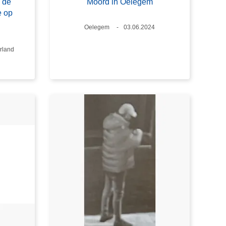
 de
Moord in Oelegem
e op
Plaats
Oelegem
Datum
03.06.2024
rland