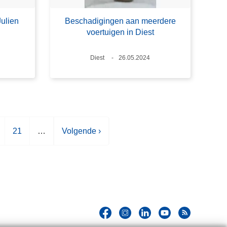
Julien
Beschadigingen aan meerdere
voertuigen in Diest
Plaats
Diest
Datum
26.05.2024
P
21
…
V
Volgende ›
a
o
g
l
i
g
n
e
a
n
d
e