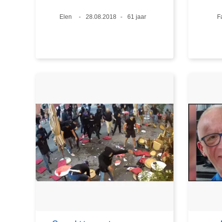
Plaats
Elen
Datum
28.08.2018
Leeftijd
61 jaar
P
F