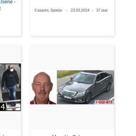
Elsene -
t
Plaats
Casares, Spanje
Datum
23.03.2024
Leeftijd
37 jaar