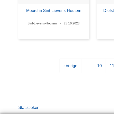
Moord in Sint-Lievens-Houtem
Diefs
Plaats
Sint-Lievens-Houtem
Datum
28.10.2023
V
‹ Vorige
…
P
10
P
1
o
a
a
r
g
g
i
i
i
g
n
n
e
a
a
p
Statistieken
a