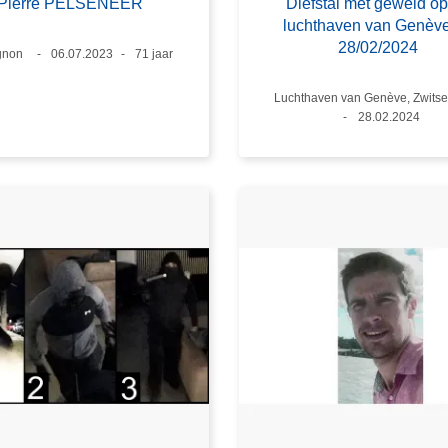
Pierre PELSENEER
Diefstal met geweld op
luchthaven van Genèv
28/02/2024
gnon
Datum
06.07.2023
Leeftijd
71 jaar
Plaats
Luchthaven van Genève, Zwitse
Datum
28.02.2024