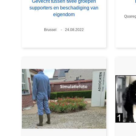
Gevecht tussen twee groepen
supporters en beschadiging van
eigendom
Plaats
Quare
Plaats
Brussel
Datum
24.08.2022