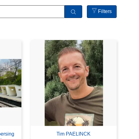
Filters
Open
filters
persing
Tim PAELINCK