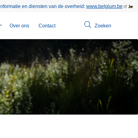
informatie en diensten van de overheid:
www.belgium.be
Submenu
Over ons
Contact
Zoeken
van
Opsporingen