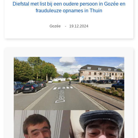
Diefstal met list bij een oudere persoon in Gozée en
frauduleuze opnames in Thuin
Plaats
Gozée
19.12.2024
Datum