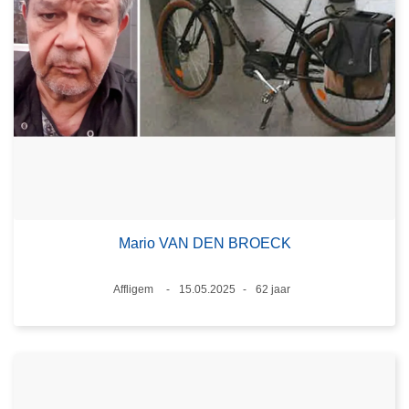
Mario VAN DEN BROECK
Plaats
Affligem
15.05.2025
62 jaar
Datum
Leeftijd