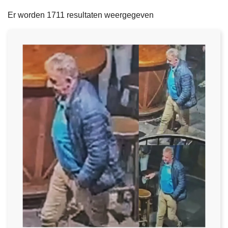
filters
n
e
Er worden 1711 resultaten weergegeven
h
o
u
d
g
a
a
n