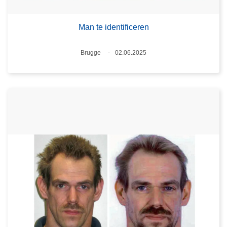
Man te identificeren
Plaats
Brugge
02.06.2025
Datum