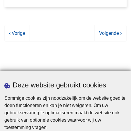
Datum
V
‹ Vorige
V
Volgende ›
o
o
r
l
i
g
g
e
e
n
p
d
Statistieken
Deze website gebruikt cookies
a
e
g
p
Sommige cookies zijn noodzakelijk om de website goed te
i
a
doen functioneren en kan je niet weigeren. Om uw
n
g
gebruikservaring te optimaliseren maakt de website ook
a
i
gebruik van optionele cookies waarvoor wij uw
n
toestemming vragen.
a
Disclaimer