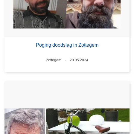
Poging doodslag in Zottegem
Plaats
Zottegem
20.05.2024
Datum