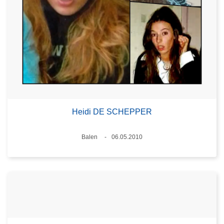
Heidi DE SCHEPPER
Plaats
Balen
06.05.2010
Datum