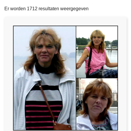
filters
n
e
Er worden 1712 resultaten weergegeven
h
o
u
d
g
a
a
n