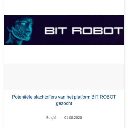
Potentiële slachtoffers van het platform BIT ROBOT
gezocht
Plaats
België
01.08.2020
Datum