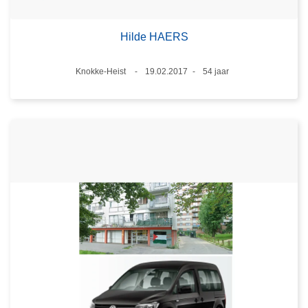
Hilde HAERS
Plaats
Knokke-Heist
19.02.2017
54 jaar
Datum
Leeftijd