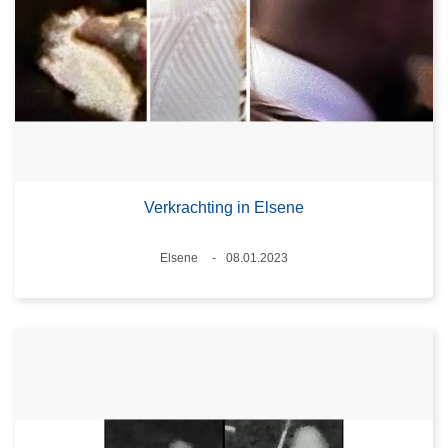
Verkrachting in Elsene
Plaats
Elsene
08.01.2023
Datum