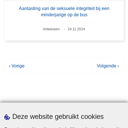
Aantasting van de seksuele integriteit bij een
minderjarige op de bus
Plaats
Antwerpen
24.11.2024
Datum
V
‹ Vorige
V
Volgende ›
o
o
r
l
i
g
g
e
e
n
p
d
Statistieken
Deze website gebruikt cookies
a
e
g
p