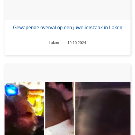
Gewapende overval op een juwelierszaak in Laken
Plaats
Laken
19.10.2024
Datum