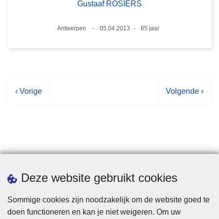
Gustaaf ROSIERS
Plaats
Antwerpen
05.04.2013
65 jaar
Datum
Leeftijd
V
‹ Vorige
V
Volgende ›
o
o
r
l
i
g
g
e
e
n
p
d
Statistieken
Deze website gebruikt cookies
a
e
g
p
Sommige cookies zijn noodzakelijk om de website goed te
i
a
doen functioneren en kan je niet weigeren. Om uw
n
g