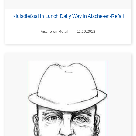
Kluisdiefstal in Lunch Daily Way in Aische-en-Refail
Plaats
Aische-en-Refail
11.10.2012
Datum