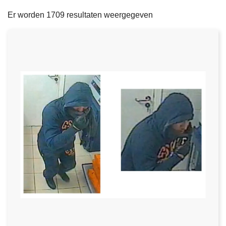
filters
n
e
Er worden 1709 resultaten weergegeven
h
o
u
d
g
a
a
n