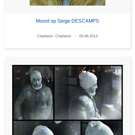
Moord op Serge DESCAMPS
Plaats
Charleroi - Charleroi
05.06.2013
Datum