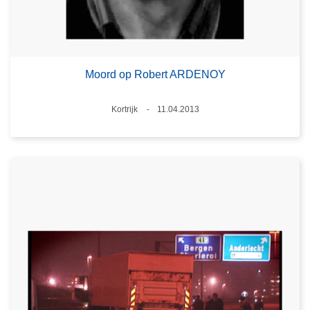
Moord op Robert ARDENOY
Plaats
Kortrijk
11.04.2013
Datum