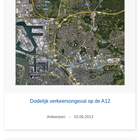
Dodelijk verkeersongeval op de A12
Plaats
Antwerpen
03.06.2013
Datum