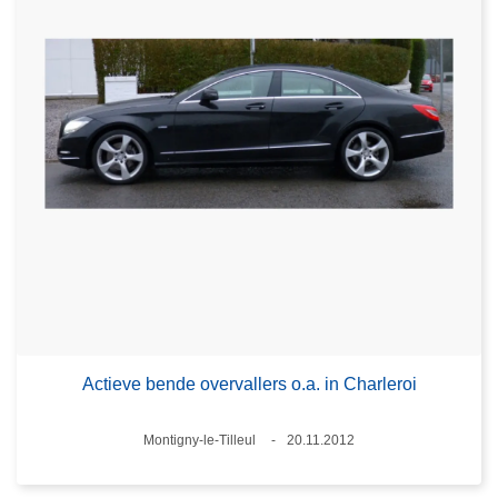
Actieve bende overvallers o.a. in Charleroi
Plaats
Montigny-le-Tilleul
20.11.2012
Datum