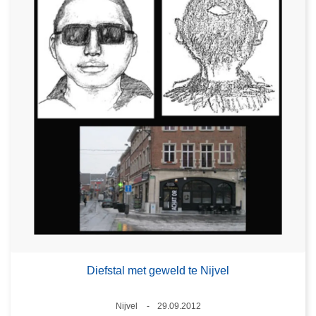
Diefstal met geweld te Nijvel
Plaats
Nijvel
29.09.2012