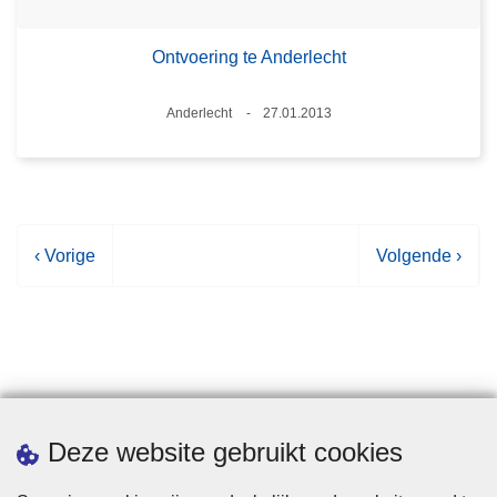
Ontvoering te Anderlecht
Plaats
Anderlecht
27.01.2013
Datum
V
‹ Vorige
V
Volgende ›
o
o
r
l
i
g
g
e
e
n
p
d
Statistieken
Deze website gebruikt cookies
a
e
g
p