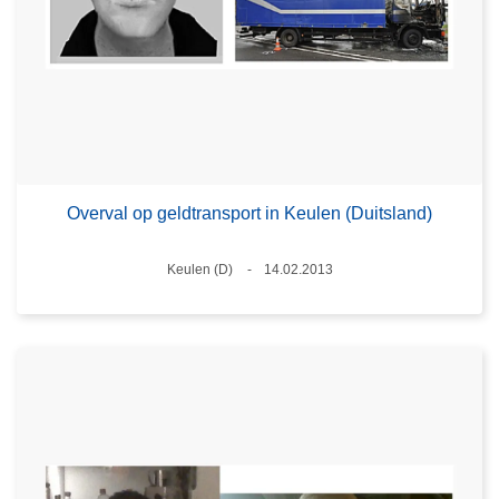
Overval op geldtransport in Keulen (Duitsland)
Plaats
Keulen (D)
14.02.2013
Datum