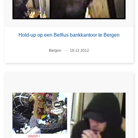
Hold-up op een Belfius bankkantoor te Bergen
Plaats
Bergen
19.12.2012
Datum