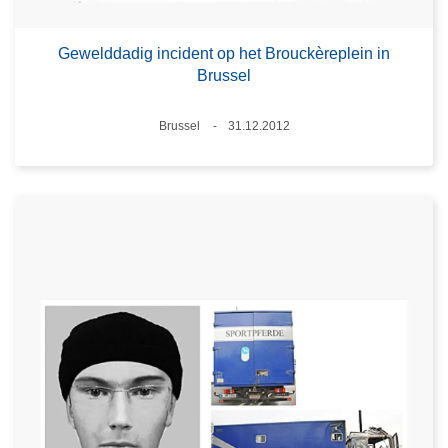
Gewelddadig incident op het Brouckèreplein in
Brussel
Plaats
Brussel
31.12.2012
Datum