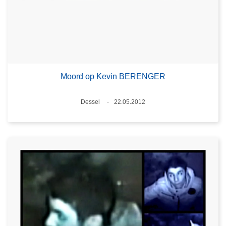
Moord op Kevin BERENGER
Plaats
Dessel
22.05.2012
Datum