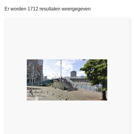
filters
n
e
Er worden 1712 resultaten weergegeven
h
o
u
d
g
a
a
n