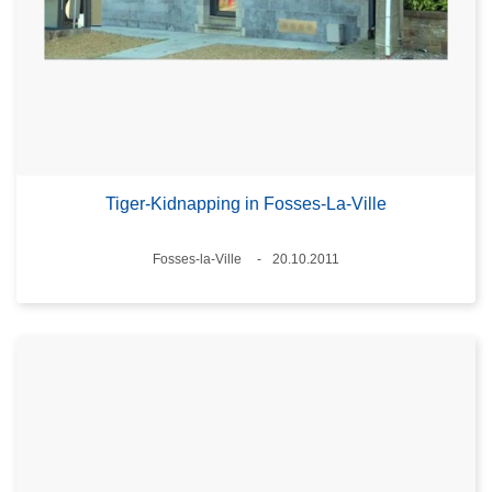
Tiger-Kidnapping in Fosses-La-Ville
Plaats
Fosses-la-Ville
20.10.2011
Datum