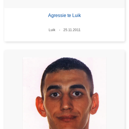
Agressie te Luik
Plaats
Luik
25.11.2011
Datum