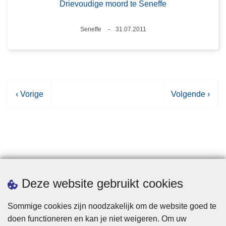
Drievoudige moord te Seneffe
Plaats
Seneffe
31.07.2011
Datum
V
‹ Vorige
V
Volgende ›
o
o
r
l
i
g
g
e
e
n
p
d
Statistieken
Deze website gebruikt cookies
a
e
g
p
Sommige cookies zijn noodzakelijk om de website goed te
i
a
doen functioneren en kan je niet weigeren. Om uw
n
g