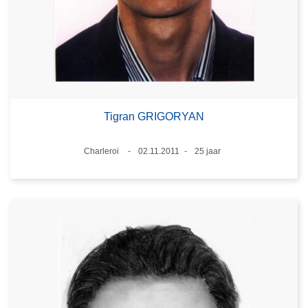
Tigran GRIGORYAN
Plaats
Charleroi
02.11.2011
25 jaar
Datum
Leeftijd