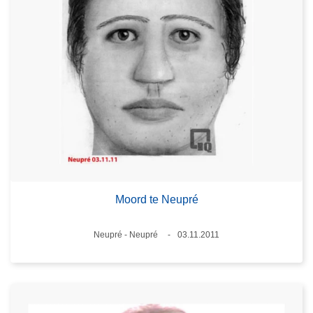
Moord te Neupré
Plaats
Neupré - Neupré
03.11.2011
Datum