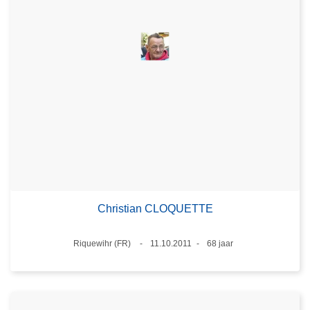
Christian CLOQUETTE
Plaats
Riquewihr (FR)
11.10.2011
68 jaar
Datum
Leeftijd