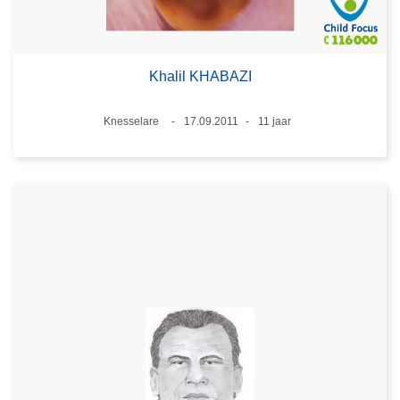
Khalil KHABAZI
Plaats
Knesselare
17.09.2011
11 jaar
Datum
Leeftijd