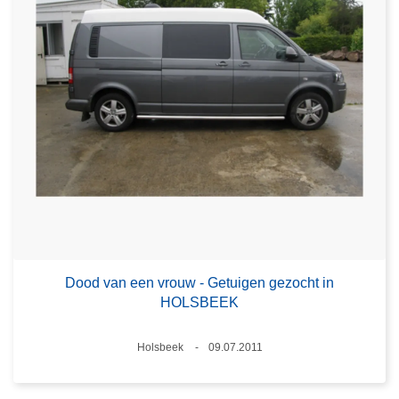
Dood van een vrouw - Getuigen gezocht in
HOLSBEEK
Plaats
Holsbeek
09.07.2011
Datum