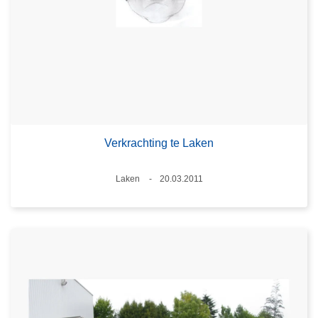
Verkrachting te Laken
Plaats
Laken
20.03.2011
Datum