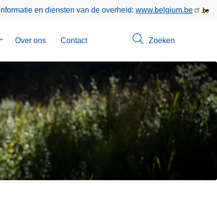
informatie en diensten van de overheid:
www.belgium.be
Submenu
Over ons
Contact
Zoeken
van
Opsporingen