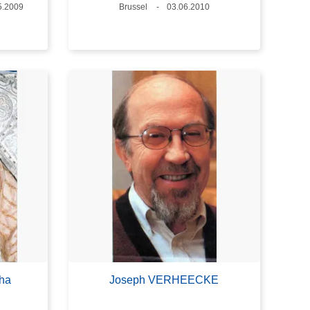
um
5.2009
Plaats
Brussel
Datum
03.06.2010
iha
Joseph VERHEECKE