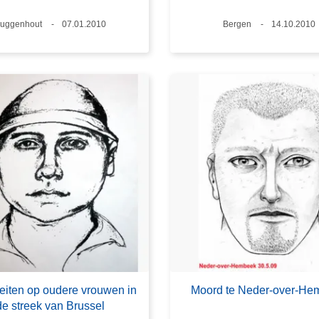
laats
uggenhout
Datum
07.01.2010
Plaats
Bergen
Datum
14.10.2010
eiten op oudere vrouwen in
Moord te Neder-over-He
de streek van Brussel