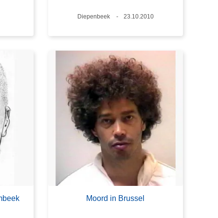
Plaats
Diepenbeek
Datum
23.10.2010
mbeek
Moord in Brussel