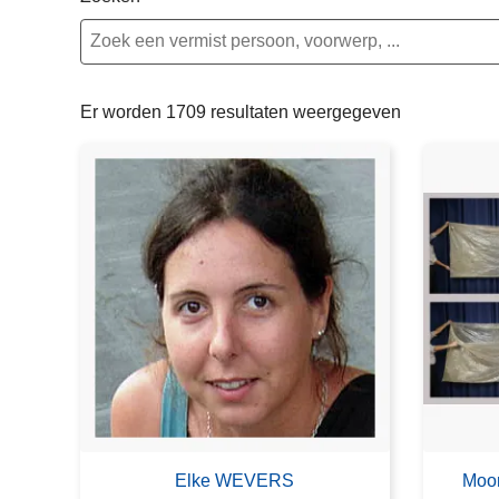
n
e
h
o
u
Er worden 1709 resultaten weergegeven
d
g
a
a
n
Elke WEVERS
Moo