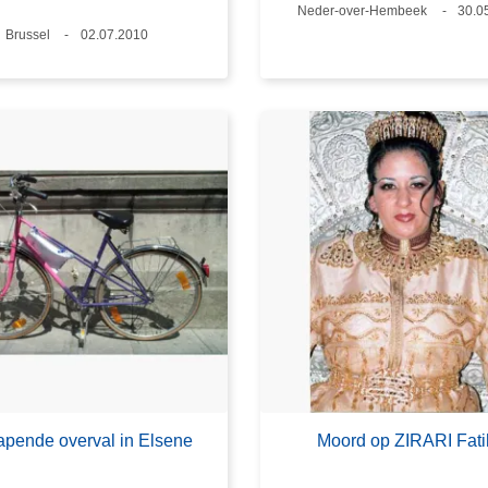
Plaats
Neder-over-Hembeek
Dat
30.0
Plaats
Brussel
Datum
02.07.2010
pende overval in Elsene
Moord op ZIRARI Fat