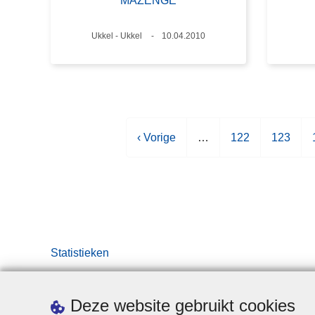
MAZENGE
Plaats
Ukkel - Ukkel
Datum
10.04.2010
V
‹ Vorige
…
P
122
P
123
o
a
a
r
g
g
i
i
i
i
g
n
n
e
a
a
p
Statistieken
a
g
i
Deze website gebruikt cookies
n