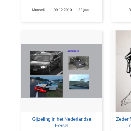
Plaats
Maaseik
Datum
09.12.2010
Leeftijd
32 jaar
P
B
Gijzeling in het Nederlandse
Zedenf
Eersel