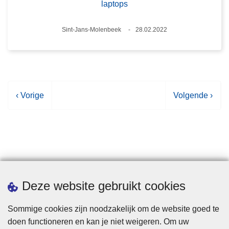
laptops
Plaats
Sint-Jans-Molenbeek
28.02.2022
Datum
V
‹ Vorige
V
Volgende ›
o
o
r
l
i
g
g
e
e
n
p
d
Statistieken
Deze website gebruikt cookies
a
e
g
p
Sommige cookies zijn noodzakelijk om de website goed te
i
a
doen functioneren en kan je niet weigeren. Om uw
n
g