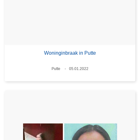
Woninginbraak in Putte
Plaats
Putte
05.01.2022
Datum