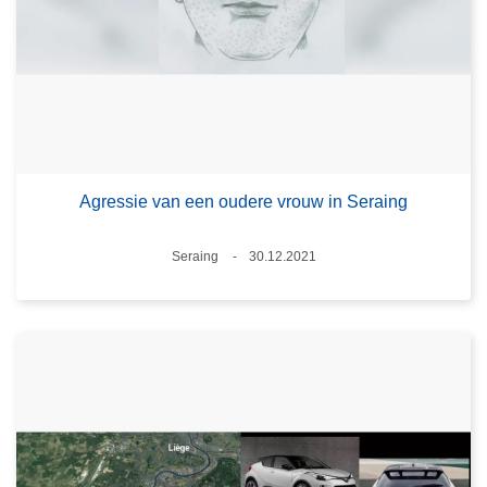
Agressie van een oudere vrouw in Seraing
Plaats
Seraing
30.12.2021
Datum