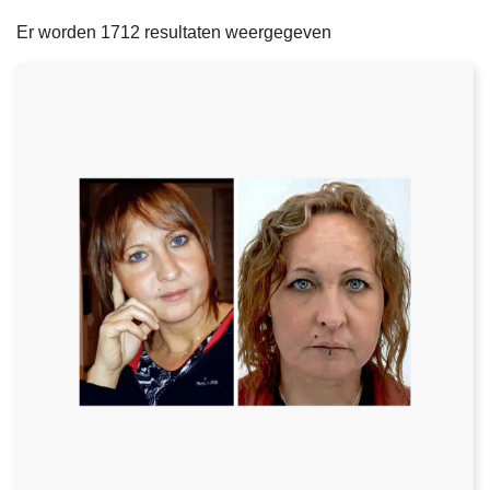
filters
n
e
Er worden 1712 resultaten weergegeven
h
o
u
d
g
a
a
n