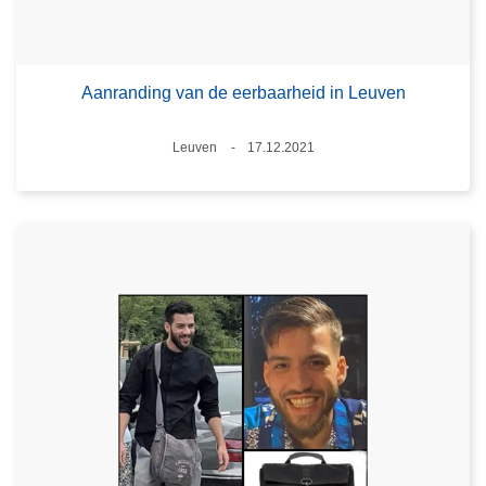
Aanranding van de eerbaarheid in Leuven
Plaats
Leuven
17.12.2021
Datum