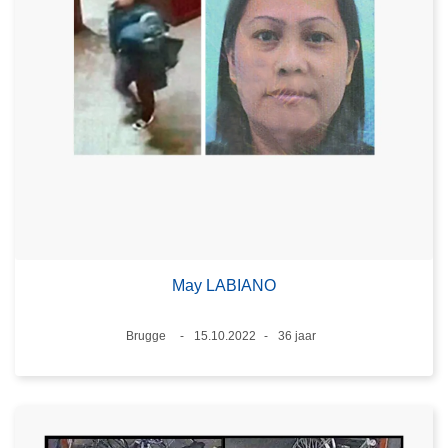
May LABIANO
Plaats
Brugge
15.10.2022
36 jaar
Datum
Leeftijd