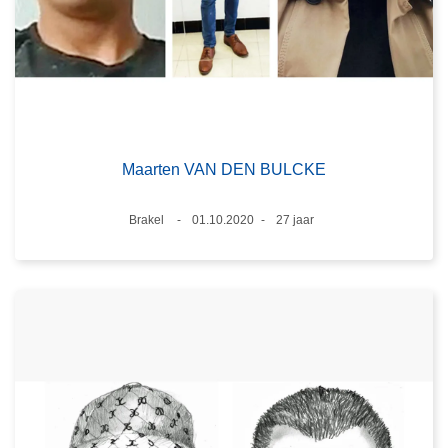
Maarten VAN DEN BULCKE
Plaats
Brakel
01.10.2020
27 jaar
Datum
Leeftijd