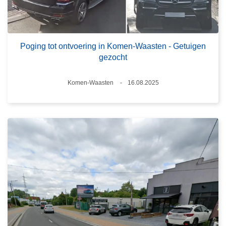
Poging tot ontvoering in Komen-Waasten - Getuigen
gezocht
Plaats
Komen-Waasten
16.08.2025
Datum