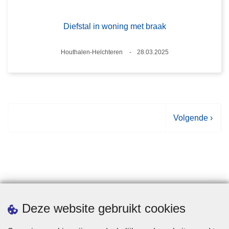
Diefstal in woning met braak
Plaats
Houthalen-Helchteren
28.03.2025
Datum
V
Volgende ›
o
l
g
e
n
d
Statistieken
Deze website gebruikt cookies
e
p