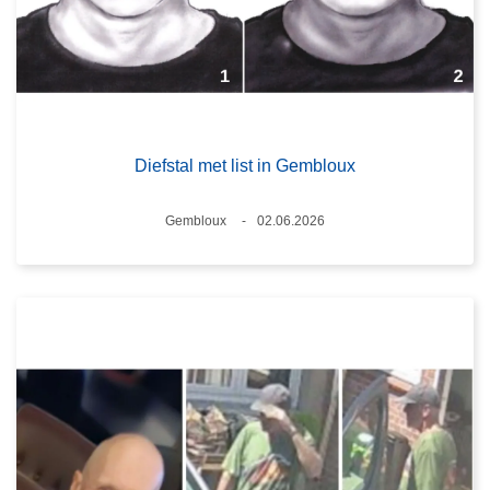
Diefstal met list in Gembloux
Plaats
Gembloux
02.06.2026
Datum