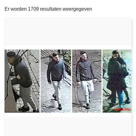
filters
n
e
Er worden 1709 resultaten weergegeven
h
o
u
d
g
a
a
n