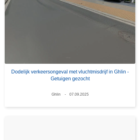
Dodelijk verkeersongeval met vluchtmisdrijf in Ghlin -
Getuigen gezocht
Plaats
Ghlin
07.09.2025
Datum