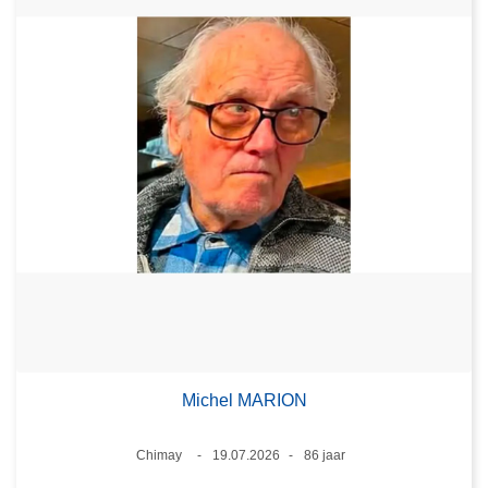
Michel MARION
Plaats
Chimay
19.07.2026
86 jaar
Datum
Leeftijd