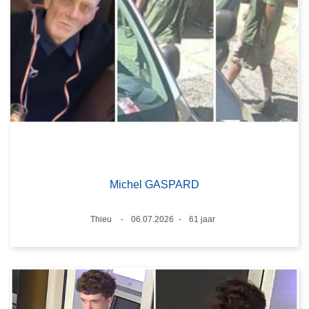
Michel GASPARD
Plaats
Thieu
06.07.2026
61 jaar
Datum
Leeftijd