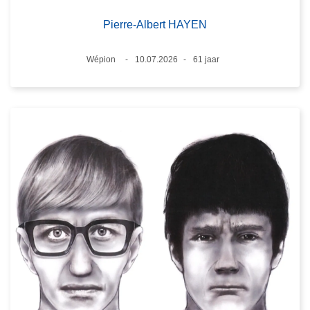
Pierre-Albert HAYEN
Plaats
Wépion
10.07.2026
61 jaar
Datum
Leeftijd