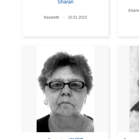
Sharan
Plaat
Elsen
Plaats
Nazareth
Datum
10.01.2015