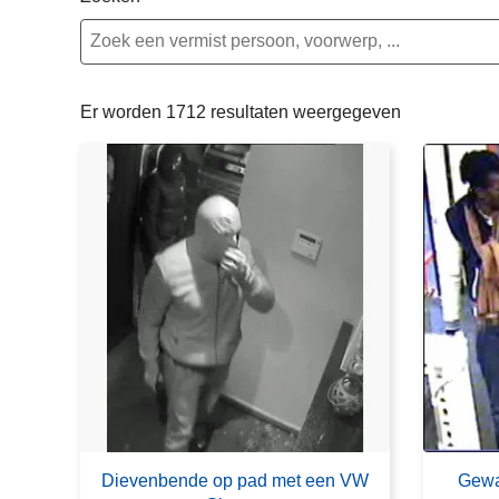
n
e
h
o
u
Er worden 1712 resultaten weergegeven
d
g
a
a
n
Dievenbende op pad met een VW
Gewa