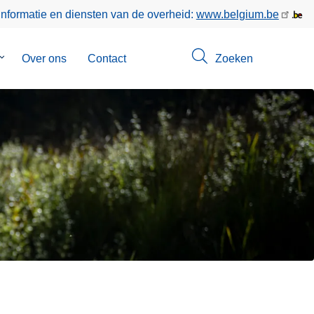
informatie en diensten van de overheid:
www.belgium.be
Submenu
Over ons
Contact
Zoeken
van
Opsporingen