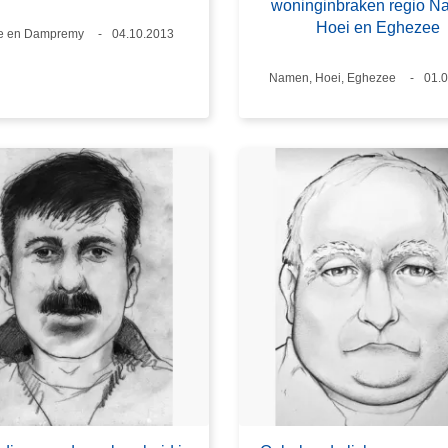
woninginbraken regio N
Hoei en Eghezee
s
e en Dampremy
Datum
04.10.2013
Plaats
Namen, Hoei, Eghezee
Dat
01.