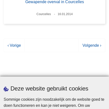
Gewapende overval in Courcelles
Plaats
Courcelles
16.01.2014
Datum
V
‹ Vorige
V
Volgende ›
o
o
r
l
i
g
g
e
e
n
p
d
Statistieken
Deze website gebruikt cookies
a
e
g
p
Sommige cookies zijn noodzakelijk om de website goed te
i
a
doen functioneren en kan je niet weigeren. Om uw
n
g