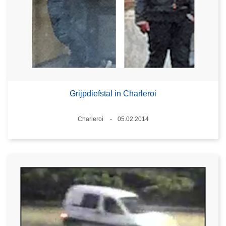
Grijpdiefstal in Charleroi
Plaats
Charleroi
05.02.2014
Datum