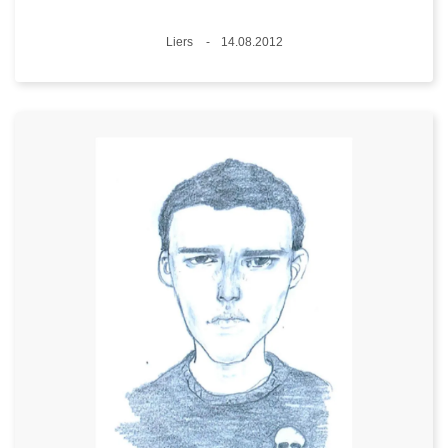
Plaats
Liers
14.08.2012
Datum