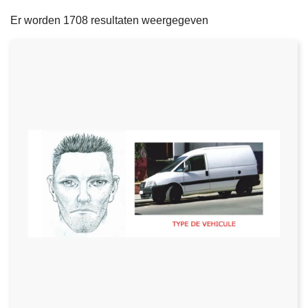
filters
n
e
Er worden 1708 resultaten weergegeven
h
o
u
d
g
a
a
n