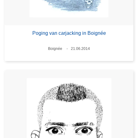
Poging van carjacking in Boignée
Plaats
Boignée
21.06.2014
Datum