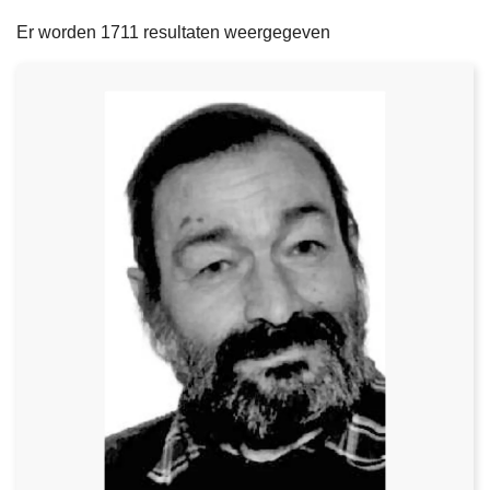
filters
n
e
Er worden 1711 resultaten weergegeven
h
o
u
d
g
a
a
n