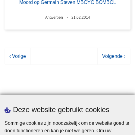
Moord op Germain Steven MBOYO BOMBOL
Plaats
Antwerpen
21.02.2014
Datum
V
‹ Vorige
V
Volgende ›
o
o
r
l
i
g
g
e
e
n
p
d
Statistieken
Deze website gebruikt cookies
a
e
g
p
Sommige cookies zijn noodzakelijk om de website goed te
i
a
doen functioneren en kan je niet weigeren. Om uw
n
g