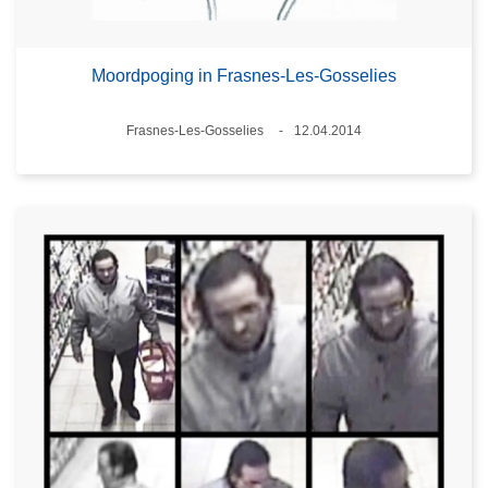
Moordpoging in Frasnes-Les-Gosselies
Plaats
Frasnes-Les-Gosselies
12.04.2014
Datum