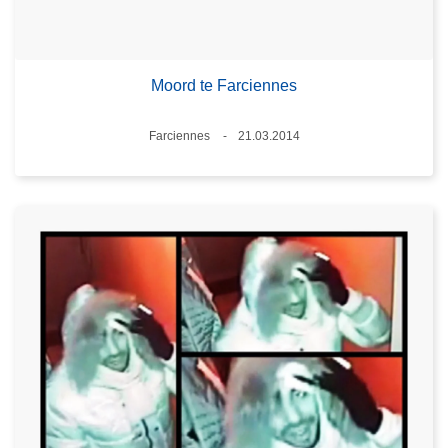
Moord te Farciennes
Plaats
Farciennes
21.03.2014
Datum