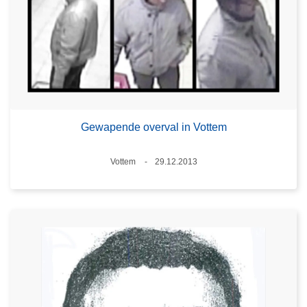
Gewapende overval in Vottem
Plaats
Vottem
29.12.2013
Datum