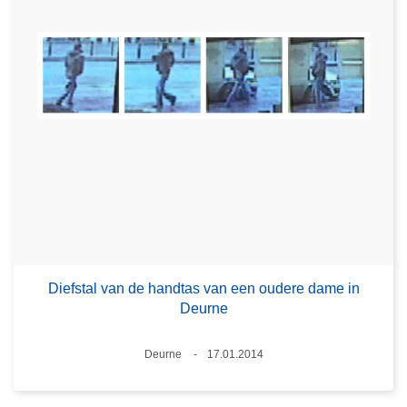
Diefstal van de handtas van een oudere dame in
Deurne
Plaats
Deurne
17.01.2014
Datum