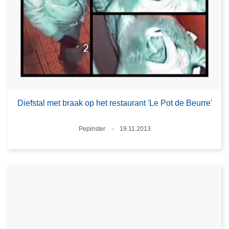
Diefstal met braak op het restaurant 'Le Pot de Beurre'
Plaats
Pepinster
19.11.2013
Datum