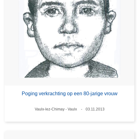
Poging verkrachting op een 80-jarige vrouw
Plaats
Vaulx-lez-Chimay - Vaulx
03.11.2013
Datum