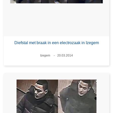
Diefstal met braak in een electrozaak in Izegem
Plaats
Izegem
20.03.2014
Datum