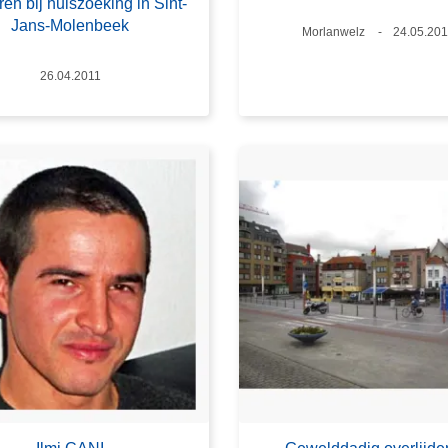
en bij huiszoeking in Sint-
Jans-Molenbeek
Plaats
Morlanwelz
Datum
24.05.201
Datum
26.04.2011