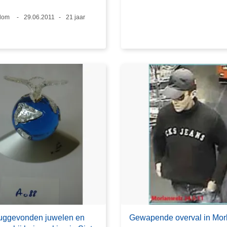
s
lom
Datum
29.06.2011
Leeftijd
21 jaar
uggevonden juwelen en
Gewapende overval in Mor