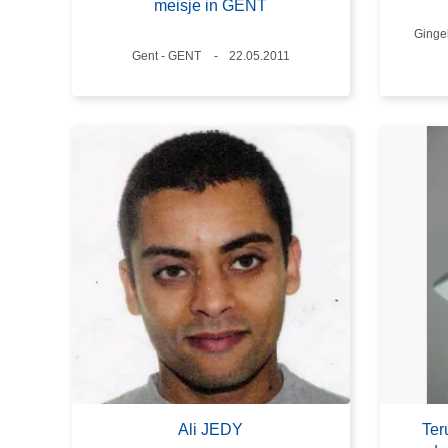
meisje in GENT
Plaat
Ginge
Plaats
Gent - GENT
Datum
22.05.2011
Ali JEDY
Ter