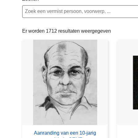
n
e
h
o
u
Er worden 1712 resultaten weergegeven
d
g
a
a
n
Aanranding van een 10-jarig