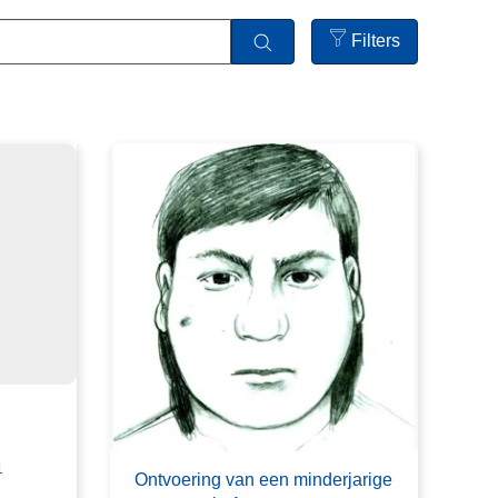
Filters
Open
filters
1
Ontvoering van een minderjarige