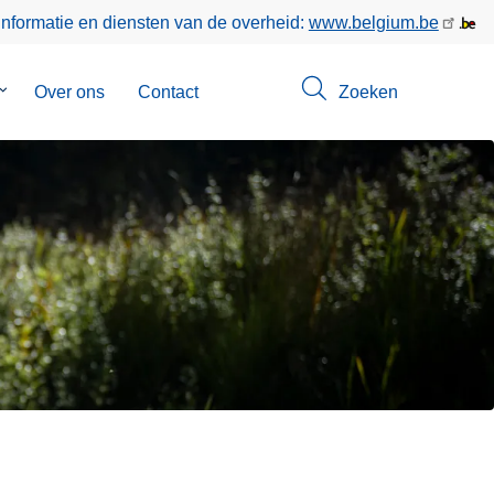
informatie en diensten van de overheid:
www.belgium.be
Submenu
Over ons
Contact
Zoeken
van
Opsporingen