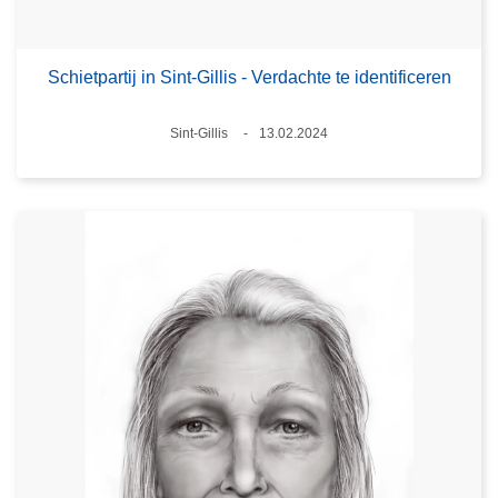
Schietpartij in Sint-Gillis - Verdachte te identificeren
Plaats
Sint-Gillis
13.02.2024
Datum