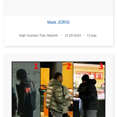
Mark JORIS
Plaats
High Scardus Trail, Albanië
11.09.2024
72 jaar
Datum
Leeftijd