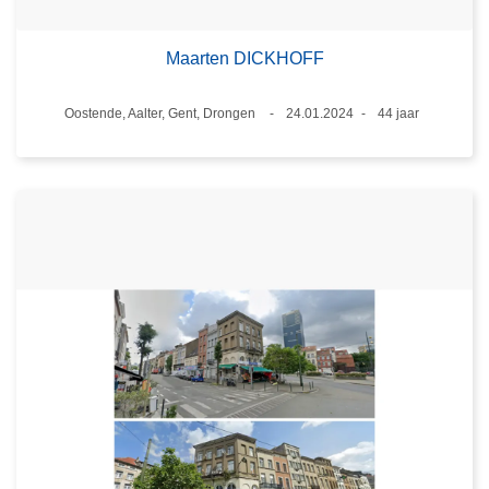
Maarten DICKHOFF
Plaats
Oostende, Aalter, Gent, Drongen
24.01.2024
44 jaar
Datum
Leeftijd