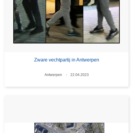
Zware vechtpartij in Antwerpen
Plaats
Antwerpen
22.04.2023
Datum