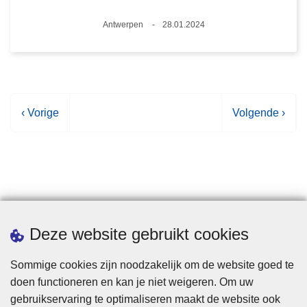
Plaats
Antwerpen
28.01.2024
Datum
V
‹ Vorige
V
Volgende ›
o
o
r
l
i
g
g
e
e
n
p
d
Statistieken
Deze website gebruikt cookies
a
e
g
p
Sommige cookies zijn noodzakelijk om de website goed te
i
a
doen functioneren en kan je niet weigeren. Om uw
n
g
gebruikservaring te optimaliseren maakt de website ook
a
i