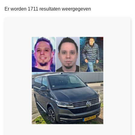
filters
n
e
Er worden 1711 resultaten weergegeven
h
o
u
d
g
a
a
n