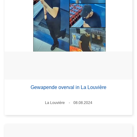
Gewapende overval in La Louvière
Plaats
La Louvière
08.08.2024
Datum