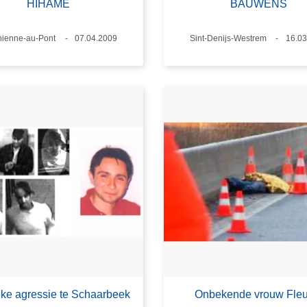
HIHAME
BAUWENS
s
hienne-au-Pont
Datum
07.04.2009
Plaats
Sint-Denijs-Westrem
Datu
16.03
jke agressie te Schaarbeek
Onbekende vrouw Fleu