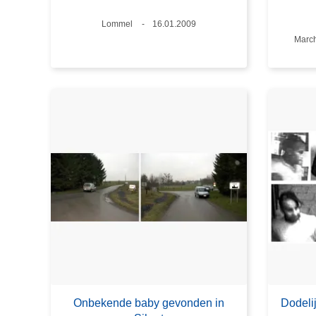
Plaats
Lommel
Datum
16.01.2009
Plaat
Marc
Onbekende baby gevonden in
Dodeli