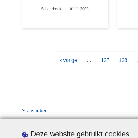
Plaats
Schaarbeek
Datum
01.11.2008
V
‹ Vorige
…
P
127
P
128
o
a
a
r
g
g
i
i
i
i
g
n
n
e
a
a
p
Statistieken
a
g
i
Deze website gebruikt cookies
n