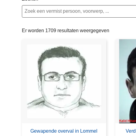
n
e
h
o
u
Er worden 1709 resultaten weergegeven
d
g
a
a
n
Gewapende overval in Lommel
Verd