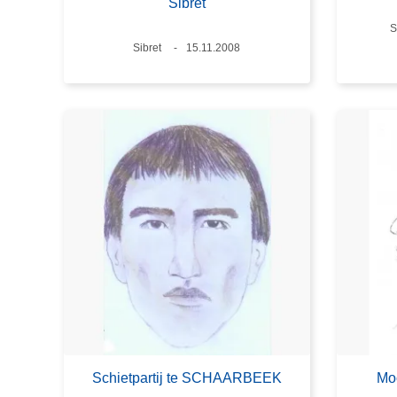
Sibret
P
S
Plaats
Sibret
Datum
15.11.2008
Schietpartij te SCHAARBEEK
Mo