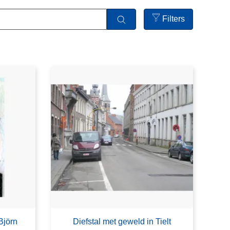
Filters
Open
filters
Björn
Diefstal met geweld in Tielt