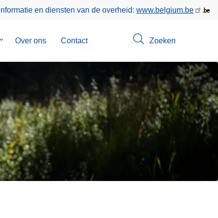
informatie en diensten van de overheid:
www.belgium.be
Submenu
Over ons
Contact
Zoeken
van
Opsporingen