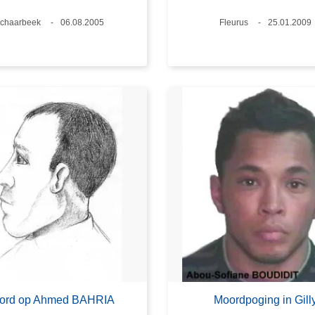
laats
chaarbeek
Datum
06.08.2005
Plaats
Fleurus
Datum
25.01.2009
ord op Ahmed BAHRIA
Moordpoging in Gill