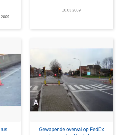
Datum
10.03.2009
m
.2009
rus
Gewapende overval op FedEx