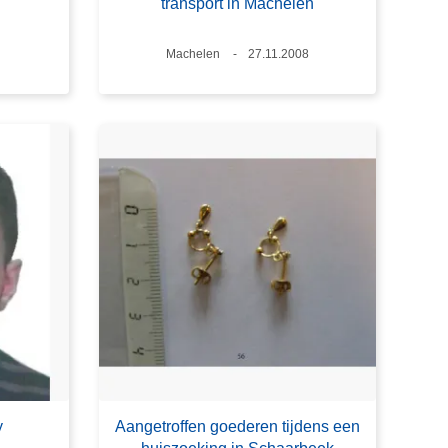
transport in Machelen
Plaats
Machelen
Datum
27.11.2008
y
Aangetroffen goederen tijdens een