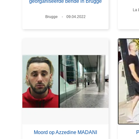
georganiseerde bende in Brugge
Pla
La 
Plaats
Brugge
Datum
09.04.2022
Moord op Azzedine MADANI
P