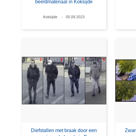
beeldmateriaal in Koksijde
Plaats
Koksijde
Datum
05.09.2023
Diefstallen met braak door een
Zware