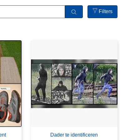
Filters
Open
filters
ent
Dader te identificeren