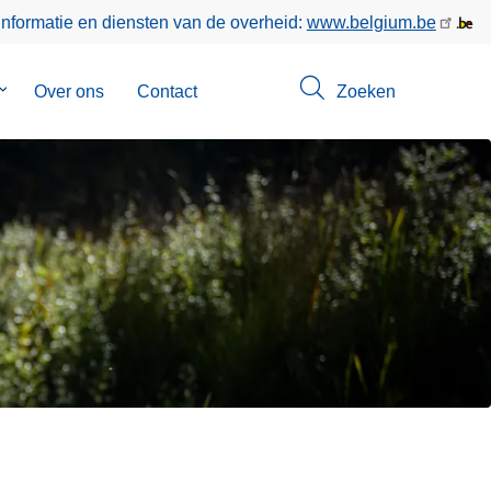
informatie en diensten van de overheid:
www.belgium.be
Submenu
Over ons
Contact
Zoeken
van
Opsporingen