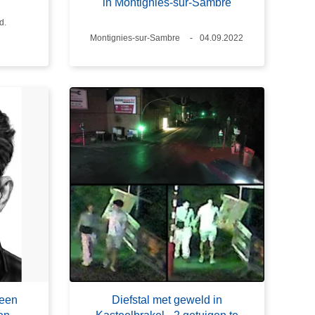
in Montignies-sur-Sambre
d.
d
Plaats
Montignies-sur-Sambre
Datum
04.09.2022
 een
Diefstal met geweld in