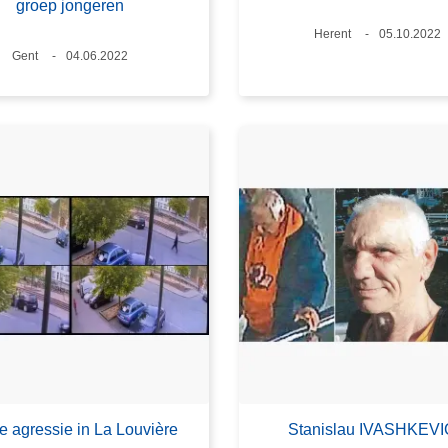
groep jongeren
Plaats
Herent
Datum
05.10.2022
Plaats
Gent
Datum
04.06.2022
 agressie in La Louvière
Stanislau IVASHKEV