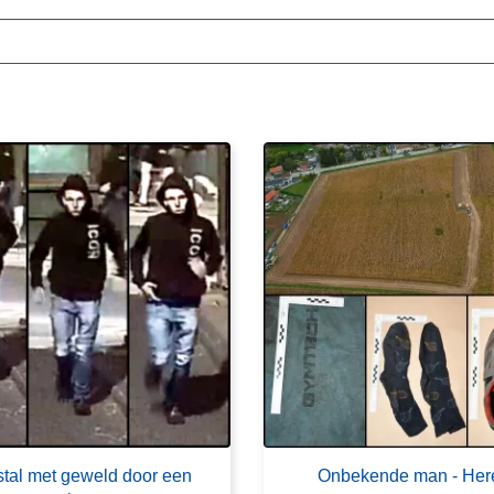
stal met geweld door een
Onbekende man - Her