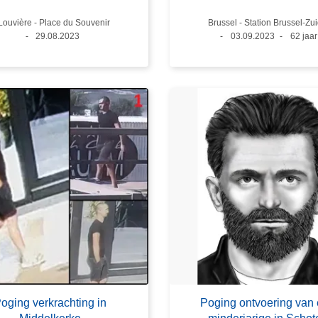
ats
Louvière - Place du Souvenir
Plaats
Brussel - Station Brussel-Zui
Datum
29.08.2023
Datum
03.09.2023
Leeftij
62 jaar
oging verkrachting in
Poging ontvoering van