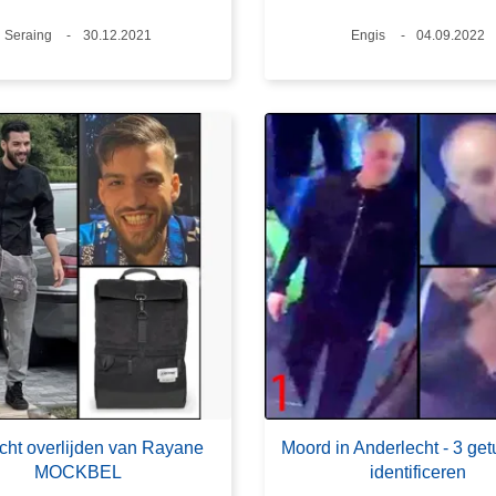
Plaats
Seraing
Datum
30.12.2021
Plaats
Engis
Datum
04.09.2022
cht overlijden van Rayane
Moord in Anderlecht - 3 get
MOCKBEL
identificeren