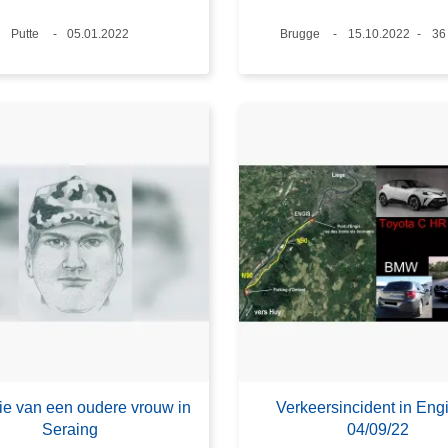
Plaats
Putte
Datum
05.01.2022
Plaats
Brugge
Datum
15.10.2022
Lee
36
ie van een oudere vrouw in
Verkeersincident in Eng
Seraing
04/09/22