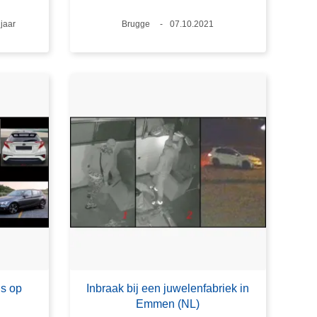
ftijd
 jaar
Plaats
Brugge
Datum
07.10.2021
is op
Inbraak bij een juwelenfabriek in
Emmen (NL)