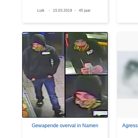
Plaats
Luik
Datum
15.03.2019
Leeftijd
45 jaar
Gewapende overval in Namen
Agress