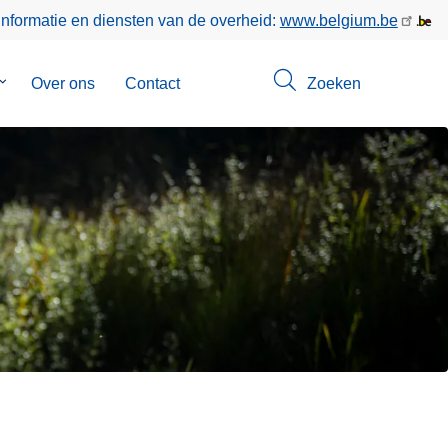
informatie en diensten van de overheid:
www.belgium.be
Submenu
Over ons
Contact
Zoeken
van
Opsporingen