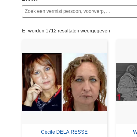
n
e
h
o
u
Er worden 1712 resultaten weergegeven
d
g
a
a
n
Cécile DELAIRESSE
W