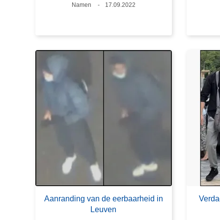
Plaats
Namen
Datum
17.09.2022
Aanranding van de eerbaarheid in
Verda
Leuven