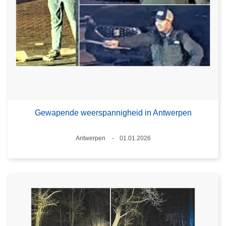
Gewapende weerspannigheid in Antwerpen
Plaats
Antwerpen
01.01.2026
Datum