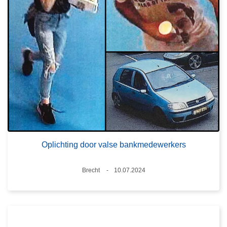
Oplichting door valse bankmedewerkers
Plaats
Brecht
10.07.2024
Datum