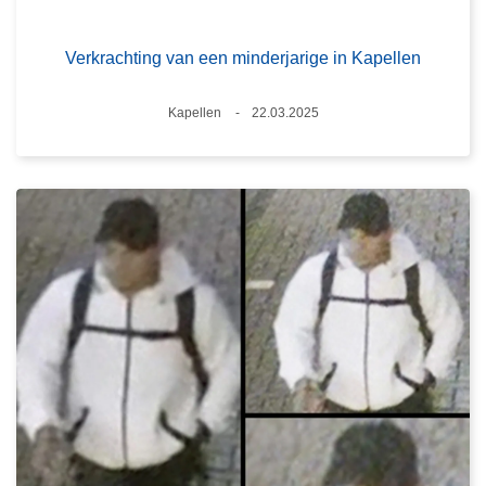
Verkrachting van een minderjarige in Kapellen
Plaats
Kapellen
22.03.2025
Datum