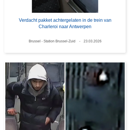
Verdacht pakket achtergelaten in de trein van
Charleroi naar Antwerpen
Plaats
Brussel - Station Brussel-Zuid
23.03.2026
Datum