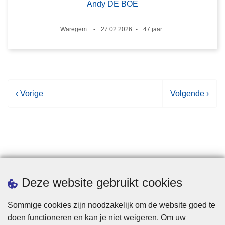
Andy DE BOE
Plaats
Waregem
27.02.2026
47 jaar
Datum
Leeftijd
V
‹ Vorige
V
Volgende ›
o
o
r
l
i
g
g
e
e
n
p
d
Statistieken
Deze website gebruikt cookies
a
e
g
p
Sommige cookies zijn noodzakelijk om de website goed te
i
a
doen functioneren en kan je niet weigeren. Om uw
n
g