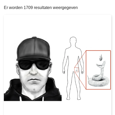
filters
n
e
Er worden 1709 resultaten weergegeven
h
o
u
d
g
a
a
n