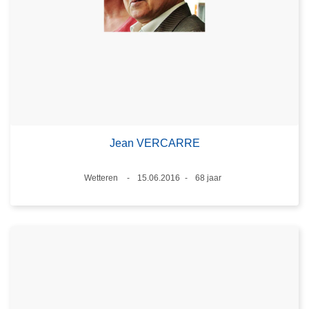
Jean VERCARRE
Plaats
Wetteren
15.06.2016
68 jaar
Datum
Leeftijd