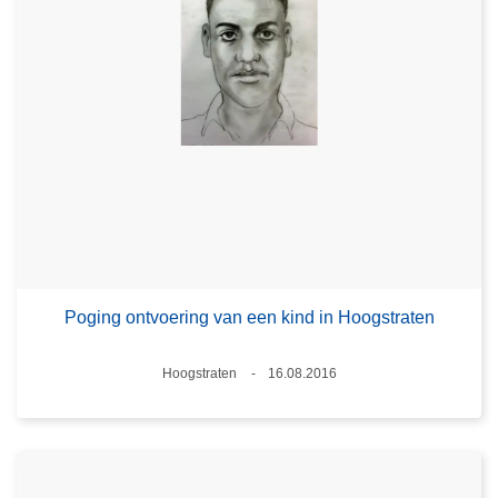
Poging ontvoering van een kind in Hoogstraten
Plaats
Hoogstraten
16.08.2016
Datum