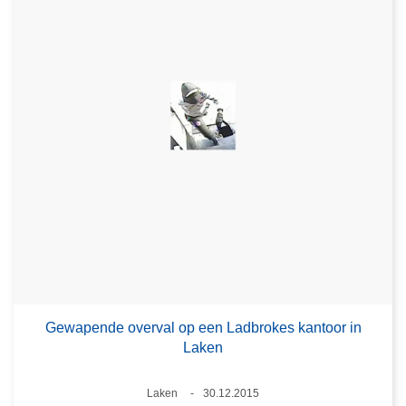
Gewapende overval op een Ladbrokes kantoor in
Laken
Plaats
Laken
30.12.2015