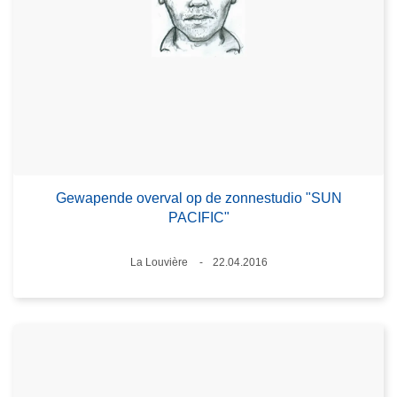
Gewapende overval op de zonnestudio "SUN
PACIFIC"
Plaats
La Louvière
22.04.2016
Datum