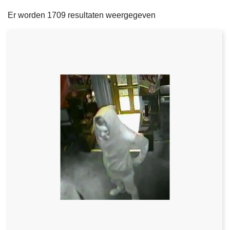
filters
n
e
Er worden 1709 resultaten weergegeven
h
o
u
d
g
a
a
n