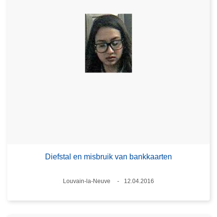
Diefstal en misbruik van bankkaarten
Plaats
Louvain-la-Neuve
12.04.2016
Datum