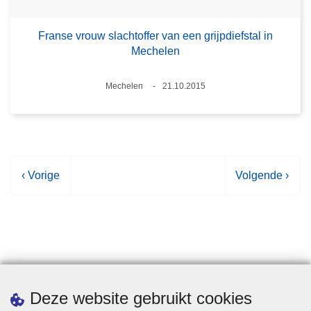
Franse vrouw slachtoffer van een grijpdiefstal in
Mechelen
Plaats
Mechelen
21.10.2015
Datum
V
‹ Vorige
V
Volgende ›
o
o
r
l
i
g
g
e
e
n
p
d
Statistieken
Deze website gebruikt cookies
a
e