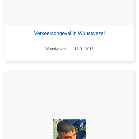
Verkeersongeval in Wuustwezel
Plaats
Wuustwezel
12.01.2016
Datum