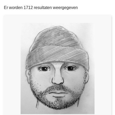
filters
n
e
Er worden 1712 resultaten weergegeven
h
o
u
d
g
a
a
n