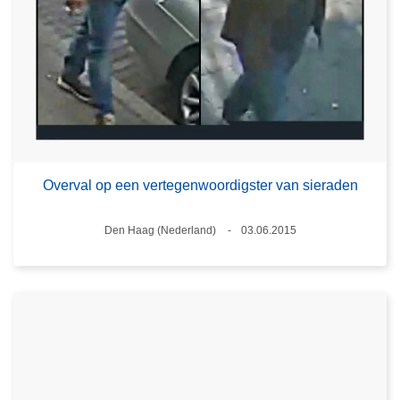
Overval op een vertegenwoordigster van sieraden
Plaats
Den Haag (Nederland)
03.06.2015
Datum