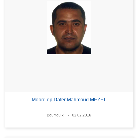
Moord op Dafer Mahmoud MEZEL
Plaats
Bouffioulx
02.02.2016
Datum