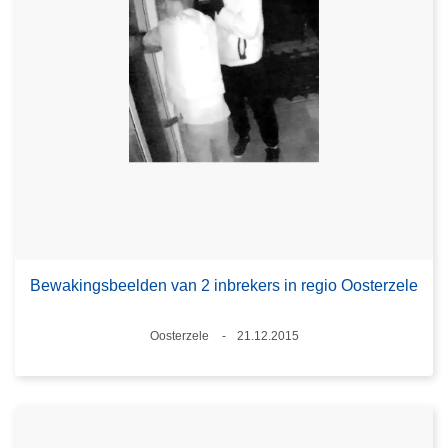
Bewakingsbeelden van 2 inbrekers in regio Oosterzele
Plaats
Oosterzele
21.12.2015
Datum