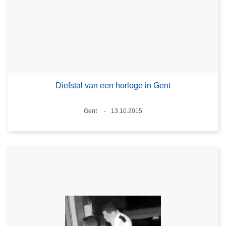
Diefstal van een horloge in Gent
Plaats
Gent
13.10.2015
Datum