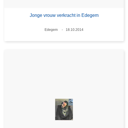
Jonge vrouw verkracht in Edegem
Plaats
Edegem
18.10.2014
Datum