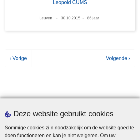
Leopold CUMS
Plaats
Leuven
30.10.2015
86 jaar
Datum
Leeftijd
V
‹ Vorige
V
Volgende ›
o
o
r
l
i
g
g
e
e
n
p
d
Statistieken
Deze website gebruikt cookies
a
e
g
p
Sommige cookies zijn noodzakelijk om de website goed te
i
a
doen functioneren en kan je niet weigeren. Om uw
n
g