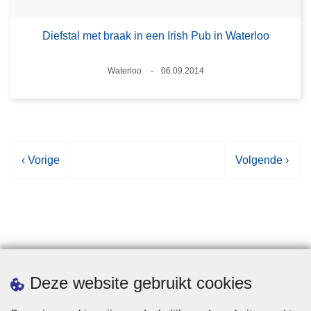
Diefstal met braak in een Irish Pub in Waterloo
Plaats
Waterloo
06.09.2014
Datum
V
‹ Vorige
V
Volgende ›
o
o
r
l
i
g
g
e
e
n
p
d
Statistieken
Deze website gebruikt cookies
a
e
g
p