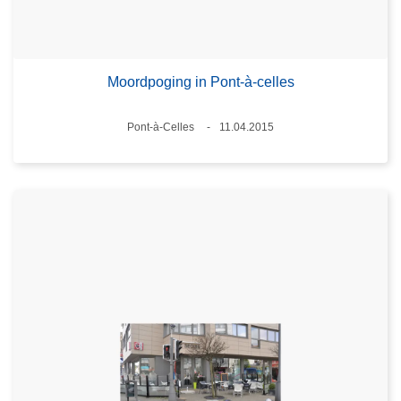
Moordpoging in Pont-à-celles
Plaats
Pont-à-Celles
11.04.2015
Datum