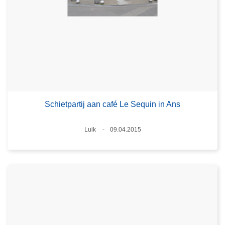
Schietpartij aan café Le Sequin in Ans
Plaats
Luik
09.04.2015
Datum