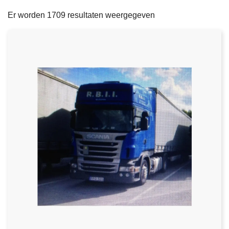
filters
n
e
Er worden 1709 resultaten weergegeven
h
o
u
d
g
a
a
n