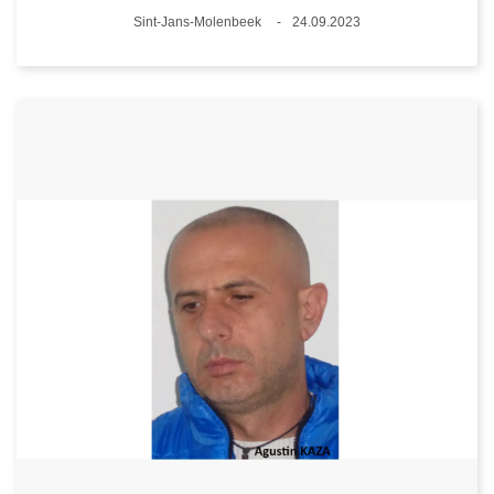
Plaats
Sint-Jans-Molenbeek
24.09.2023
Datum