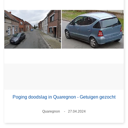
Poging doodslag in Quaregnon - Getuigen gezocht
Plaats
Quaregnon
27.04.2024
Datum