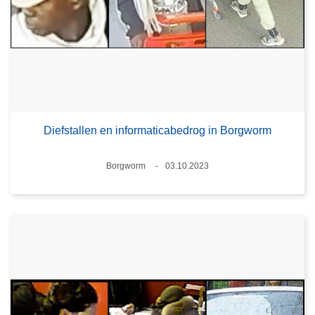
Diefstallen en informaticabedrog in Borgworm
Plaats
Borgworm
03.10.2023
Datum