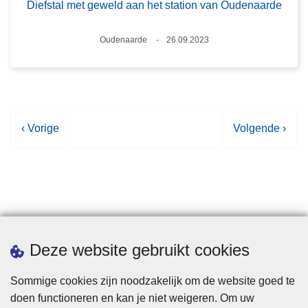
Diefstal met geweld aan het station van Oudenaarde
Plaats
Oudenaarde
26.09.2023
Datum
V
‹ Vorige
V
Volgende ›
o
o
r
l
i
g
g
e
e
n
p
d
Statistieken
Deze website gebruikt cookies
a
e
g
p
Sommige cookies zijn noodzakelijk om de website goed te
i
a
doen functioneren en kan je niet weigeren. Om uw
n
g