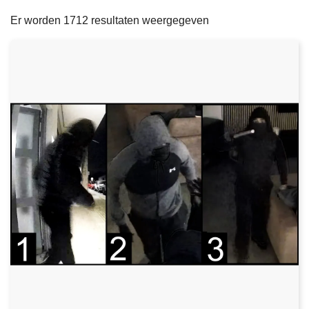
filters
n
e
Er worden 1712 resultaten weergegeven
h
o
u
d
g
a
a
n