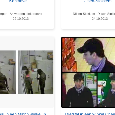
Kerkhove
Dilsen-Stokkem
s
rpen - Antwerpen Linkeroever
Plaats
Dilsen-Stokkem - Dilsen Stok
Datum
22.10.2013
Datum
24.10.2013
al in een Match winkel in
Diefstal in een winkel Cha