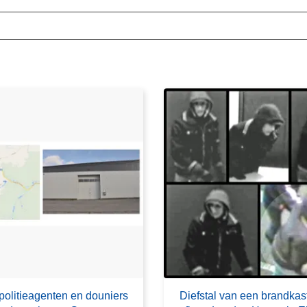
politieagenten en douniers
Diefstal van een brandkast