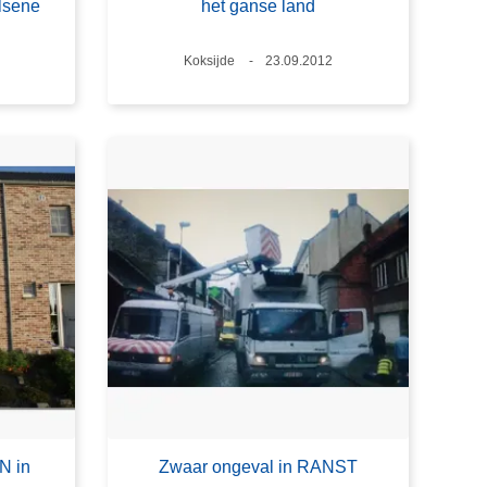
lsene
het ganse land
Plaats
Koksijde
Datum
23.09.2012
N in
Zwaar ongeval in RANST