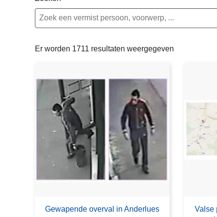
n
e
h
o
u
Er worden 1711 resultaten weergegeven
d
g
a
a
n
Gewapende overval in Anderlues
Valse 