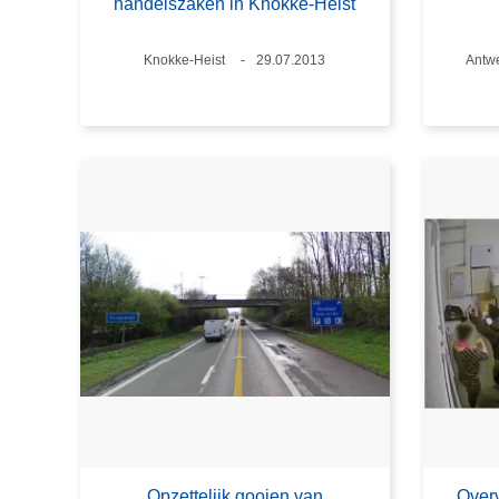
handelszaken in Knokke-Heist
Plaats
Knokke-Heist
Datum
29.07.2013
Plaat
Antwe
Opzettelijk gooien van
Overv