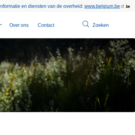
informatie en diensten van de overheid:
www.belgium.be
Submenu
Over ons
Contact
Zoeken
van
Opsporingen