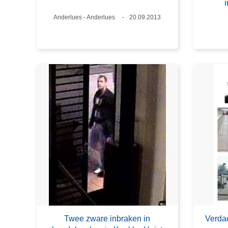
Plaats
Anderlues - Anderlues
Datum
20.09.2013
Twee zware inbraken in
Verdac