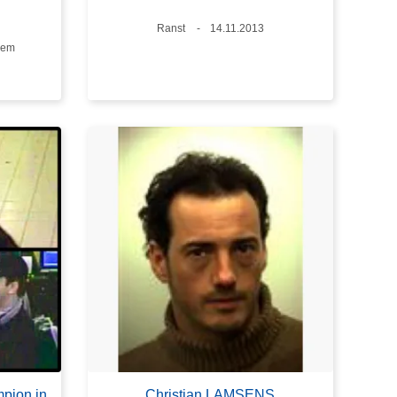
Plaats
Ranst
Datum
14.11.2013
kem
mpion in
Christian LAMSENS