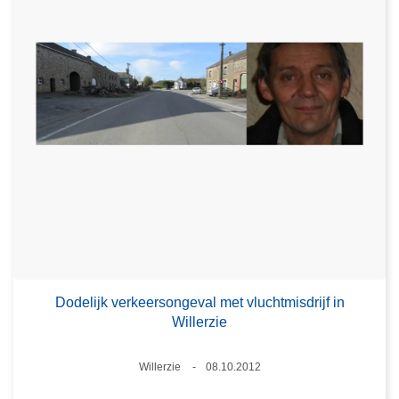
Dodelijk verkeersongeval met vluchtmisdrijf in
Willerzie
Plaats
Willerzie
08.10.2012
Datum