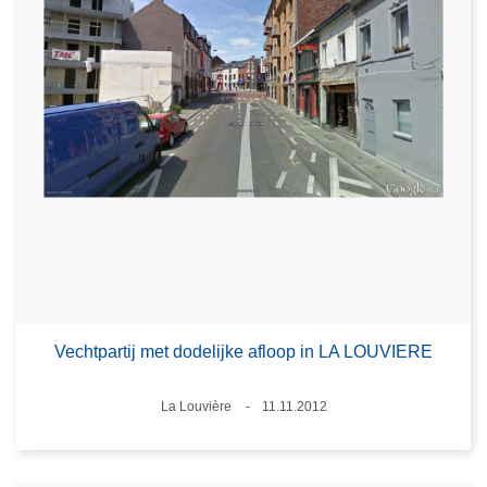
Vechtpartij met dodelijke afloop in LA LOUVIERE
Plaats
La Louvière
11.11.2012
Datum