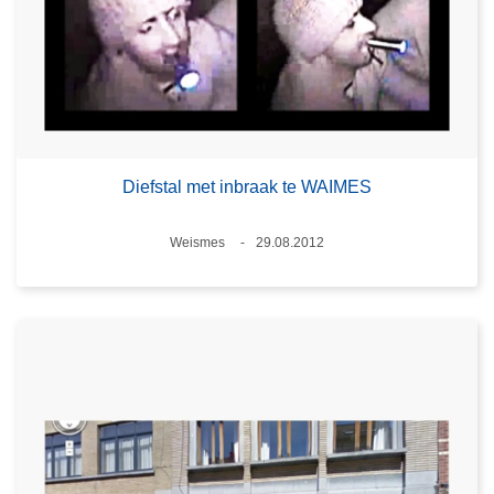
Diefstal met inbraak te WAIMES
Plaats
Weismes
29.08.2012
Datum