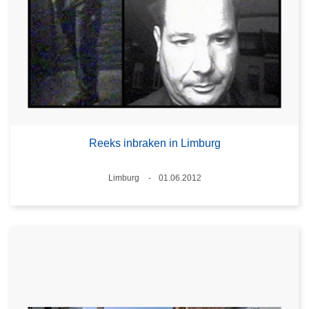
Reeks inbraken in Limburg
Plaats
Limburg
01.06.2012
Datum