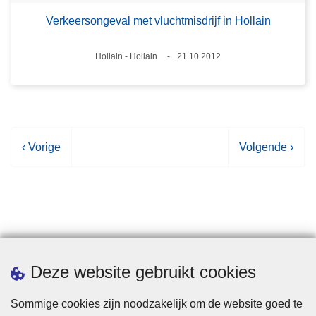
Verkeersongeval met vluchtmisdrijf in Hollain
Plaats
Hollain - Hollain
21.10.2012
Datum
V
‹ Vorige
V
Volgende ›
o
o
r
l
i
g
g
e
e
n
p
d
Statistieken
Deze website gebruikt cookies
a
e
g
p
Sommige cookies zijn noodzakelijk om de website goed te
i
a