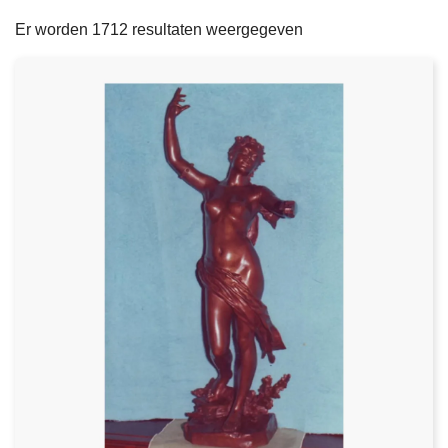
filters
n
e
Er worden 1712 resultaten weergegeven
h
o
u
d
g
a
a
n