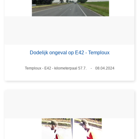
Dodelijk ongeval op E42 - Temploux
Plaats
Temploux - E42 - kilometerpaal 57.7.
08.04.2024
Datum