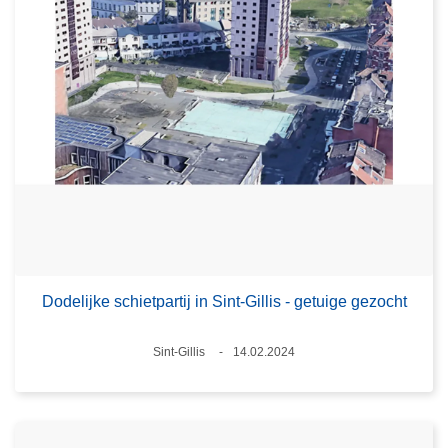
Dodelijke schietpartij in Sint-Gillis - getuige gezocht
Plaats
Sint-Gillis
14.02.2024
Datum