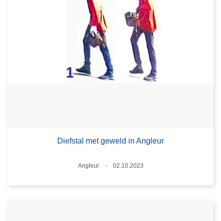
Diefstal met geweld in Angleur
Plaats
Angleur
02.10.2023
Datum