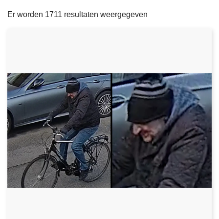
filters
n
e
Er worden 1711 resultaten weergegeven
h
o
u
d
g
a
a
n