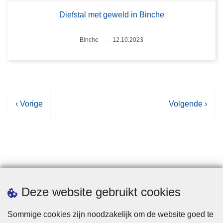
Diefstal met geweld in Binche
Plaats
Binche
12.10.2023
Datum
V
‹ Vorige
V
Volgende ›
o
o
r
l
i
g
g
e
e
n
p
d
Statistieken
Deze website gebruikt cookies
a
e
g
p
Sommige cookies zijn noodzakelijk om de website goed te
i
a