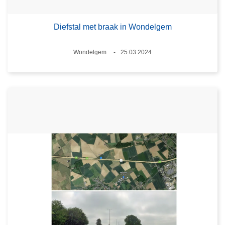
Diefstal met braak in Wondelgem
Plaats
Wondelgem
25.03.2024
Datum