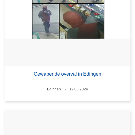
Gewapende overval in Edingen
Plaats
Edingen
12.03.2024
Datum