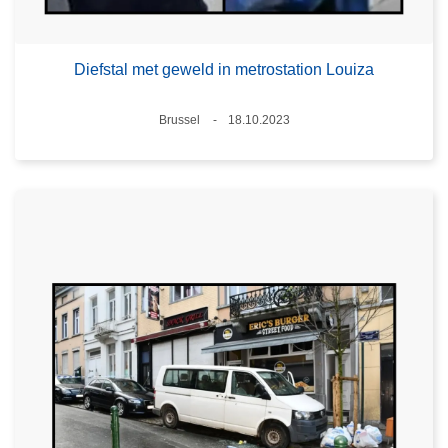
Diefstal met geweld in metrostation Louiza
Plaats
Brussel
18.10.2023
Datum