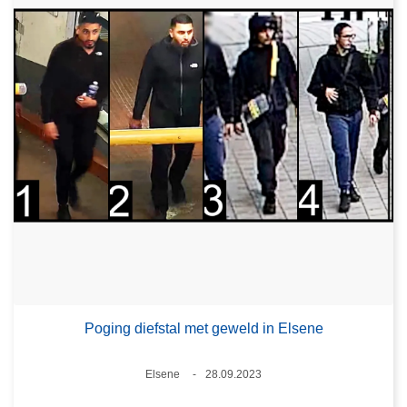
Poging diefstal met geweld in Elsene
Plaats
Elsene
28.09.2023
Datum