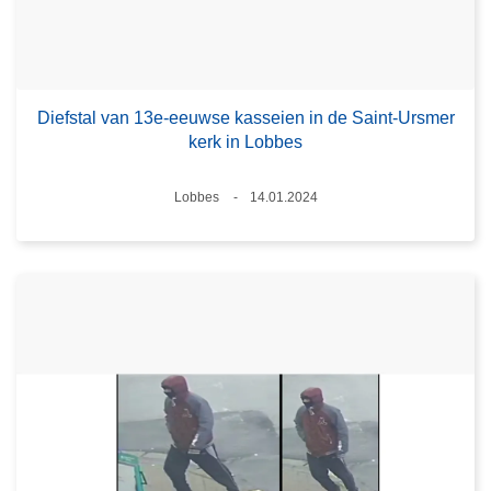
Diefstal van 13e-eeuwse kasseien in de Saint-Ursmer
kerk in Lobbes
Plaats
Lobbes
14.01.2024
Datum