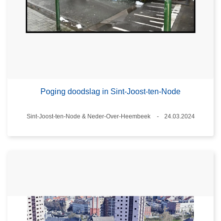
Poging doodslag in Sint-Joost-ten-Node
Plaats
Sint-Joost-ten-Node & Neder-Over-Heembeek
24.03.2024
Datum