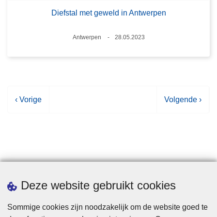
Diefstal met geweld in Antwerpen
Plaats
Antwerpen
28.05.2023
Datum
V
‹ Vorige
V
Volgende ›
o
o
r
l
i
g
g
e
e
n
p
d
Statistieken
Deze website gebruikt cookies
a
e
g
p
Sommige cookies zijn noodzakelijk om de website goed te
i
a