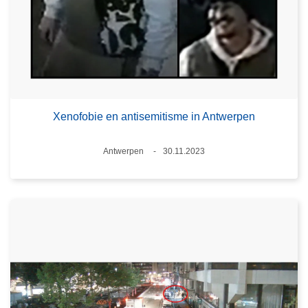
Xenofobie en antisemitisme in Antwerpen
Plaats
Antwerpen
30.11.2023
Datum