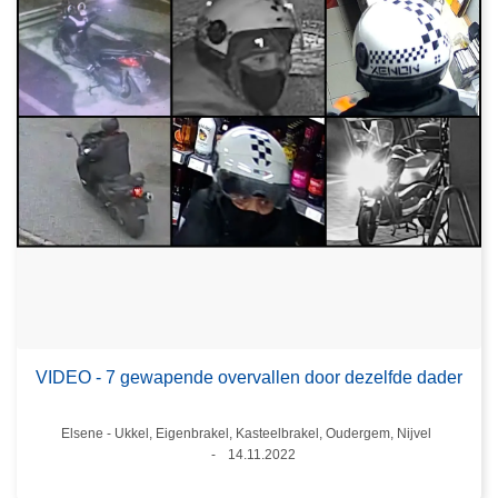
VIDEO - 7 gewapende overvallen door dezelfde dader
Plaats
Elsene - Ukkel, Eigenbrakel, Kasteelbrakel, Oudergem, Nijvel
14.11.2022
Datum