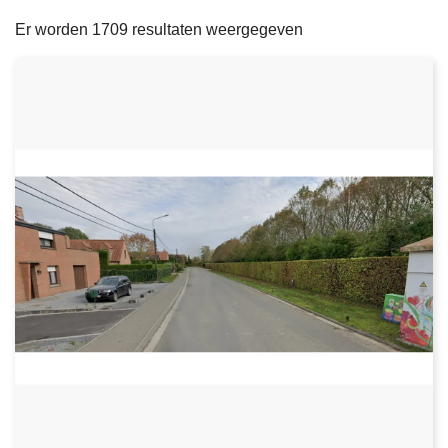
filters
n
e
Er worden 1709 resultaten weergegeven
h
o
u
d
g
a
a
n