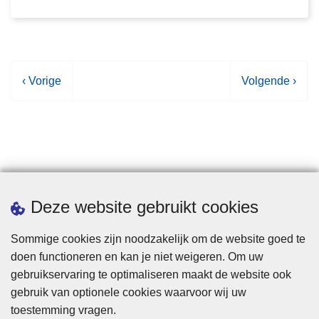
Datum
V
‹ Vorige
V
Volgende ›
o
o
r
l
i
g
g
e
e
n
p
d
Statistieken
Deze website gebruikt cookies
a
e
g
p
Sommige cookies zijn noodzakelijk om de website goed te
i
a
doen functioneren en kan je niet weigeren. Om uw
n
g
gebruikservaring te optimaliseren maakt de website ook
a
i
gebruik van optionele cookies waarvoor wij uw
n
toestemming vragen.
a
Disclaimer