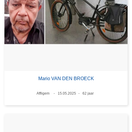
Mario VAN DEN BROECK
Plaats
Affligem
15.05.2025
62 jaar
Datum
Leeftijd