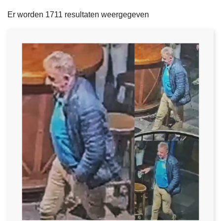
filters
n
e
Er worden 1711 resultaten weergegeven
h
o
u
d
g
a
a
n