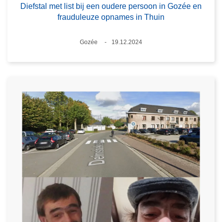
Diefstal met list bij een oudere persoon in Gozée en
frauduleuze opnames in Thuin
Plaats
Gozée
19.12.2024
Datum