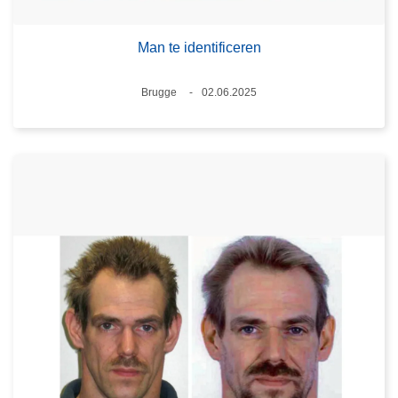
Man te identificeren
Plaats
Brugge
02.06.2025
Datum