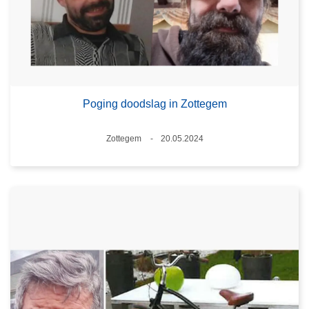
Poging doodslag in Zottegem
Plaats
Zottegem
20.05.2024
Datum