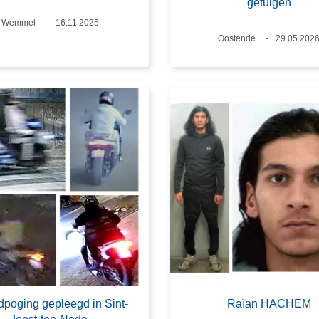
getuigen
Plaats
Wemmel
Datum
16.11.2025
Plaats
Oostende
Datum
29.05.202
poging gepleegd in Sint-
Raïan HACHEM