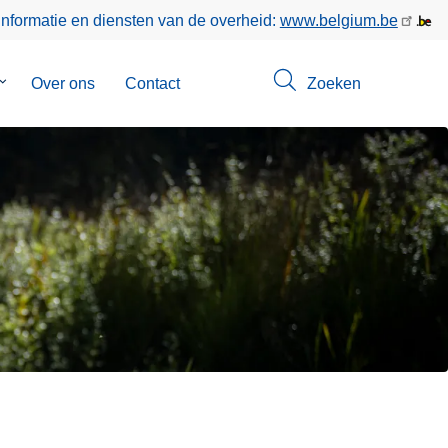
informatie en diensten van de overheid:
www.belgium.be
Submenu
Over ons
Contact
Zoeken
van
Opsporingen