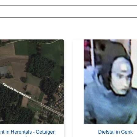
ent in Herentals - Getuigen
Diefstal in Genk