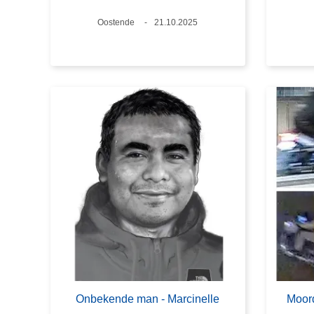
Plaats
Oostende
Datum
21.10.2025
Onbekende man - Marcinelle
Moord