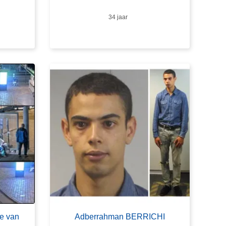
Leeftijd
34 jaar
ie van
Adberrahman BERRICHI