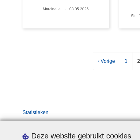
Plaats
Marcinelle
Datum
08.05.2026
Plaa
Sint-
V
‹ Vorige
P
1
2
o
a
r
g
i
i
i
g
n
i
e
a
p
e
Statistieken
a
g
a
i
Deze website gebruikt cookies
n
i