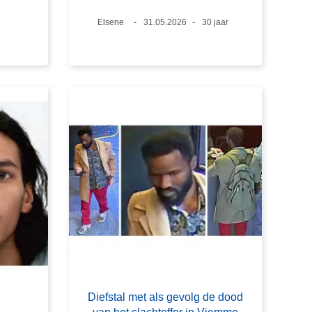
Plaats
Elsene
Datum
31.05.2026
Leeftijd
30 jaar
6
Diefstal met als gevolg de dood