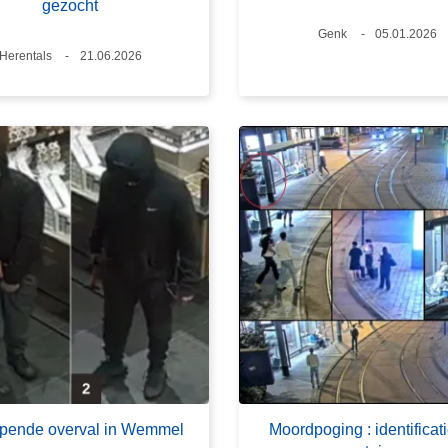
gezocht
Plaats
Genk
Datum
05.01.2026
Plaats
Herentals
Datum
21.06.2026
ende overval in Wemmel
Moordpoging : identificat