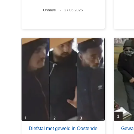
Plaats
Onhaye
Datum
27.06.2026
Diefstal met geweld in Oostende
Gewap