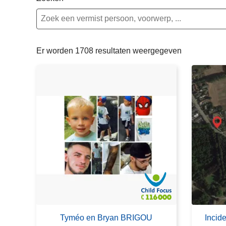
n
e
h
o
u
Er worden 1708 resultaten weergegeven
d
g
a
a
n
Tyméo en Bryan BRIGOU
Incid