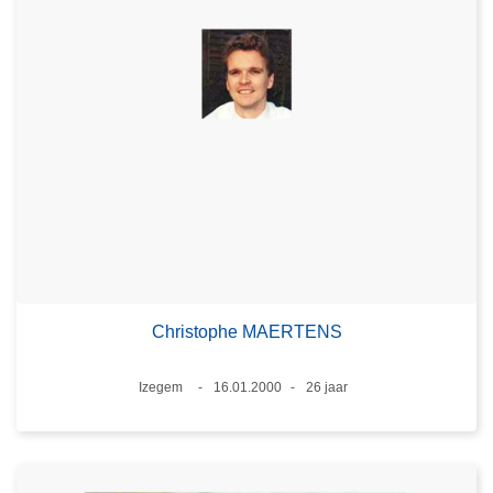
Christophe MAERTENS
Plaats
Izegem
16.01.2000
26 jaar
Datum
Leeftijd