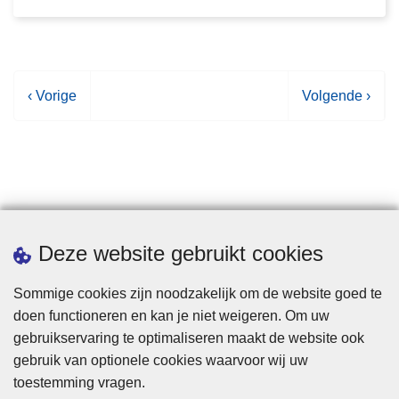
V
‹ Vorige
V
Volgende ›
o
o
r
l
i
g
g
e
e
n
p
d
Statistieken
Deze website gebruikt cookies
a
e
g
p
Sommige cookies zijn noodzakelijk om de website goed te
i
a
doen functioneren en kan je niet weigeren. Om uw
n
g
gebruikservaring te optimaliseren maakt de website ook
a
i
gebruik van optionele cookies waarvoor wij uw
n
toestemming vragen.
a
Disclaimer