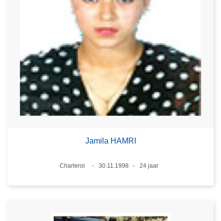
Jamila HAMRI
Plaats
Charleroi
30.11.1998
24 jaar
Datum
Leeftijd