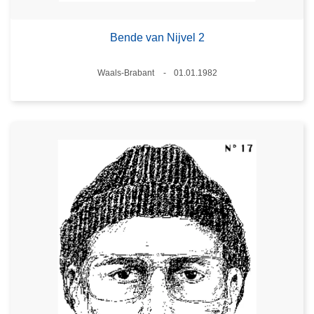
Bende van Nijvel 2
Plaats
Waals-Brabant
01.01.1982
Datum