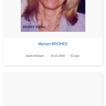
Myriam BROHEE
Plaats
Saint-Ghislain
18.10.2000
42 jaar
Datum
Leeftijd