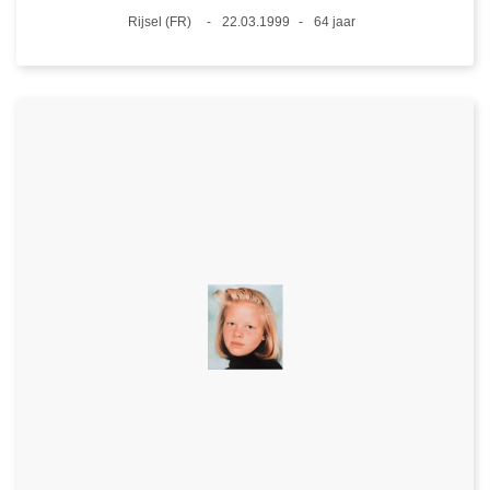
Plaats
Rijsel (FR)
22.03.1999
64 jaar
Datum
Leeftijd