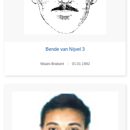
Bende van Nijvel 3
Plaats
Waals-Brabant
01.01.1982
Datum