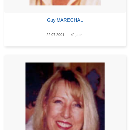
Guy MARECHAL
Datum
22.07.2001
41 jaar
Leeftijd