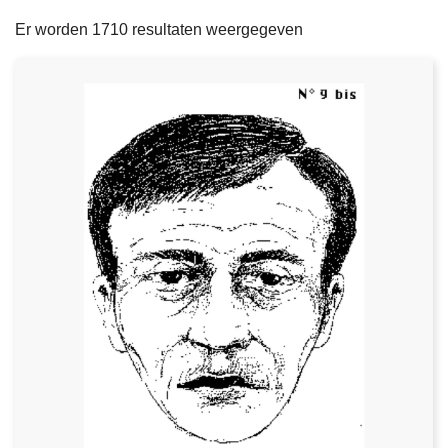
filters
n
e
Er worden 1710 resultaten weergegeven
h
o
u
d
g
a
a
n