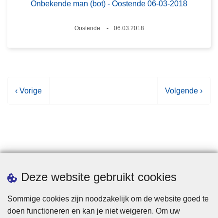
Onbekende man (bot) - Oostende 06-03-2018
Plaats
Oostende
06.03.2018
Datum
V
‹ Vorige
V
Volgende ›
o
o
r
l
i
g
g
e
e
n
p
d
Statistieken
Deze website gebruikt cookies
a
e
g
p
Sommige cookies zijn noodzakelijk om de website goed te
i
a
doen functioneren en kan je niet weigeren. Om uw
n
g