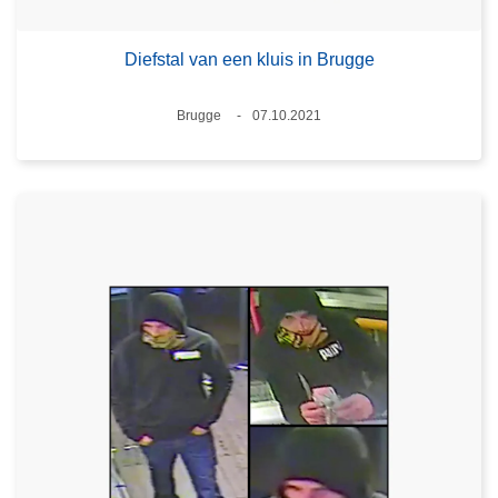
Diefstal van een kluis in Brugge
Plaats
Brugge
07.10.2021
Datum