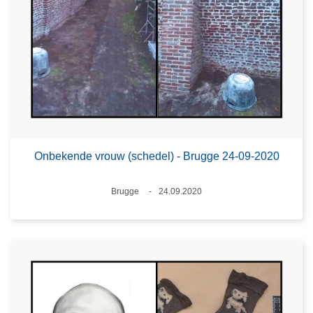
Onbekende vrouw (schedel) - Brugge 24-09-2020
Plaats
Brugge
24.09.2020
Datum