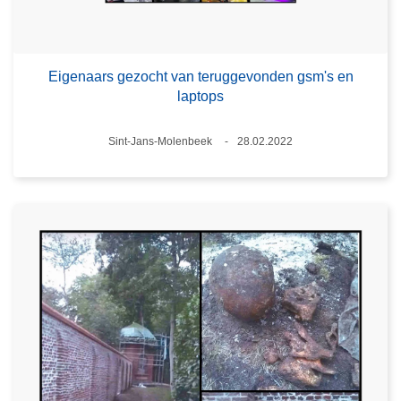
Eigenaars gezocht van teruggevonden gsm's en
laptops
Plaats
Sint-Jans-Molenbeek
28.02.2022
Datum