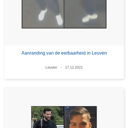
Aanranding van de eerbaarheid in Leuven
Plaats
Leuven
17.12.2021
Datum