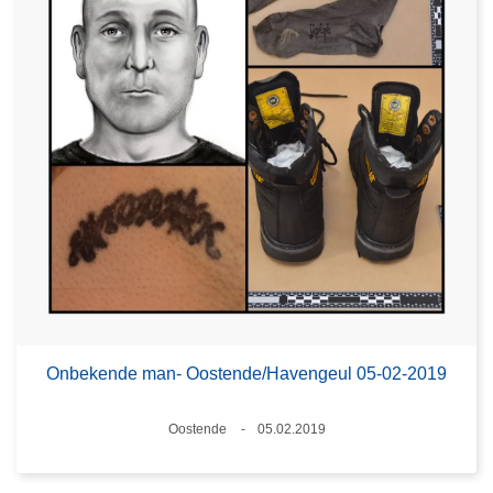
Onbekende man- Oostende/Havengeul 05-02-2019
Plaats
Oostende
05.02.2019
Datum