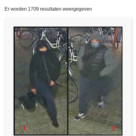
filters
n
e
Er worden 1709 resultaten weergegeven
h
o
u
d
g
a
a
n