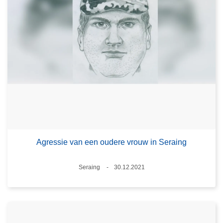
Agressie van een oudere vrouw in Seraing
Plaats
Seraing
30.12.2021
Datum