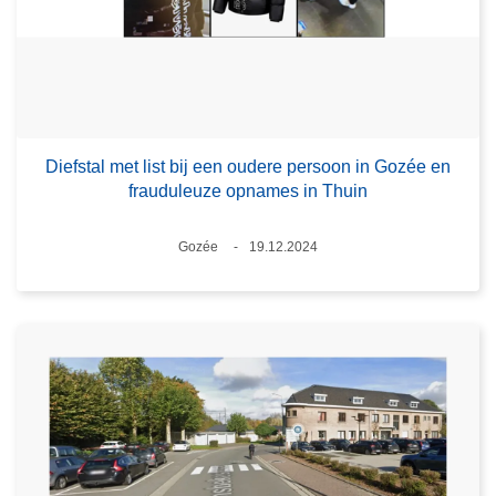
Diefstal met list bij een oudere persoon in Gozée en
frauduleuze opnames in Thuin
Plaats
Gozée
19.12.2024
Datum