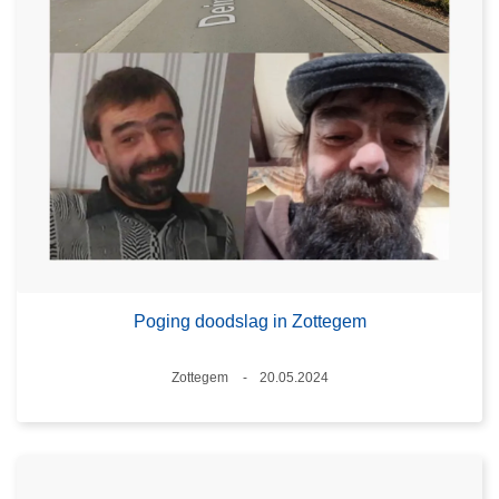
Poging doodslag in Zottegem
Plaats
Zottegem
20.05.2024
Datum