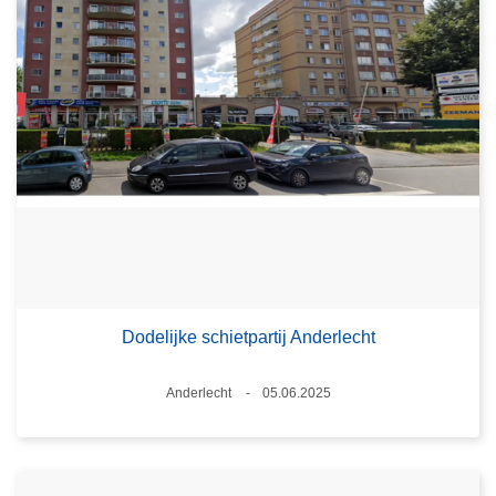
Dodelijke schietpartij Anderlecht
Plaats
Anderlecht
05.06.2025
Datum