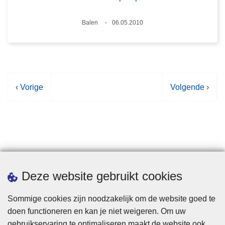
Plaats
Balen
06.05.2010
Datum
V
‹ Vorige
V
Volgende ›
o
o
r
l
i
g
g
e
e
n
p
d
Statistieken
Deze website gebruikt cookies
a
e
g
p
Sommige cookies zijn noodzakelijk om de website goed te
i
a
doen functioneren en kan je niet weigeren. Om uw
n
g
gebruikservaring te optimaliseren maakt de website ook