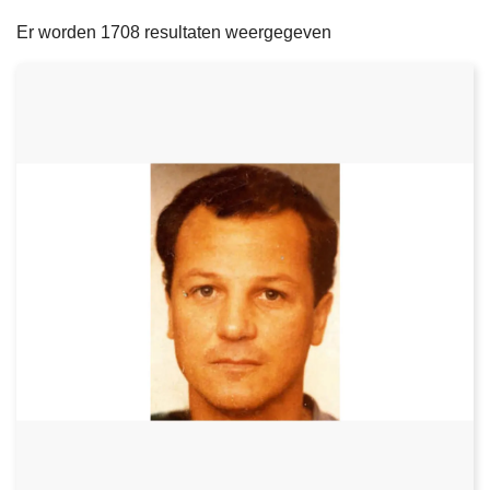
filters
n
e
Er worden 1708 resultaten weergegeven
h
o
u
d
g
a
a
n