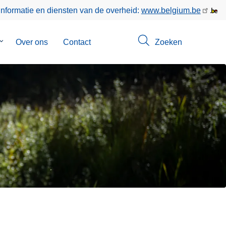
informatie en diensten van de overheid:
www.belgium.be
Submenu
Over ons
Contact
Zoeken
van
Opsporingen