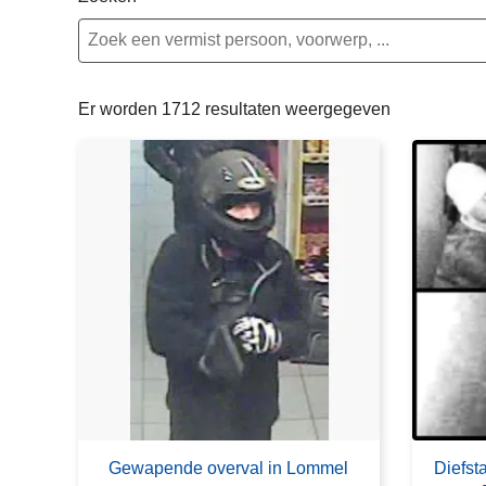
n
e
h
o
u
Er worden 1712 resultaten weergegeven
d
g
a
a
n
Gewapende overval in Lommel
Diefst