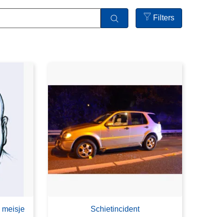
Filters
Open
filters
 meisje
Schietincident