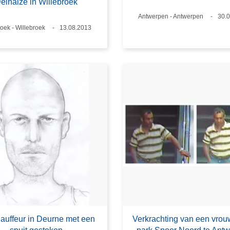
elhaize in Willebroek
Plaats
Antwerpen - Antwerpen
Dat
30.
roek - Willebroek
Datum
13.08.2013
auffeur in Deurne met een
Verkrachting van een vrouw