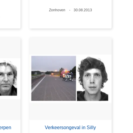
Plaats
Zonhoven
Datum
30.08.2013
3
erpen
Verkeersongeval in Silly