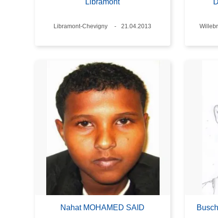
Libramont
D
Plaats
Libramont-Chevigny
Datum
21.04.2013
Plaats
Willeb
Nahat MOHAMED SAID
Busch