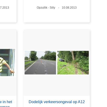
um
07.2013
Plaats
Opzullik - Silly
Datum
10.08.2013
 in het
Dodelijk verkeersongeval op A12