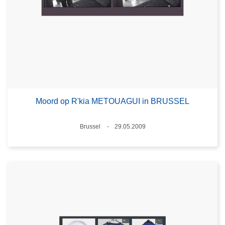
Moord op R'kia METOUAGUI in BRUSSEL
Plaats
Brussel
29.05.2009
Datum