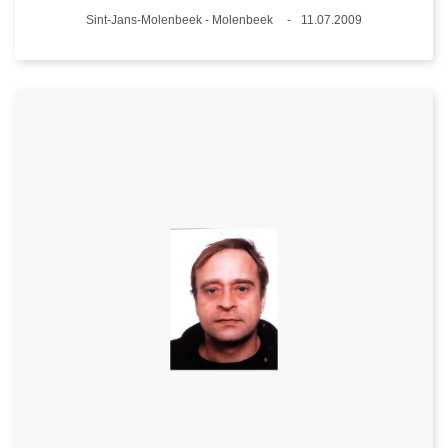
Plaats
Sint-Jans-Molenbeek - Molenbeek
11.07.2009
Datum