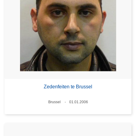
Zedenfeiten te Brussel
Plaats
Brussel
01.01.2006
Datum