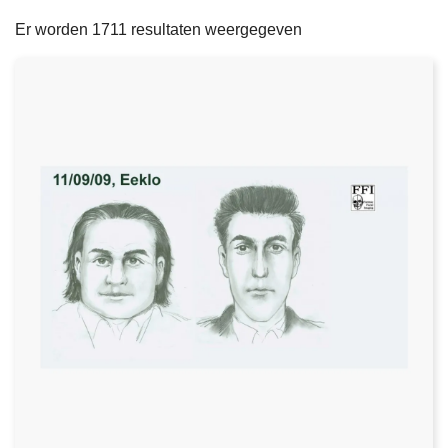
filters
n
e
Er worden 1711 resultaten weergegeven
h
o
u
d
g
a
a
n