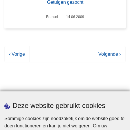
Getuigen gezocht
Plaats
Brussel
14.06.2009
Datum
V
‹ Vorige
V
Volgende ›
o
o
r
l
i
g
g
e
e
n
p
d
Statistieken
Deze website gebruikt cookies
a
e
g
p
Sommige cookies zijn noodzakelijk om de website goed te
i
a
doen functioneren en kan je niet weigeren. Om uw
n
g