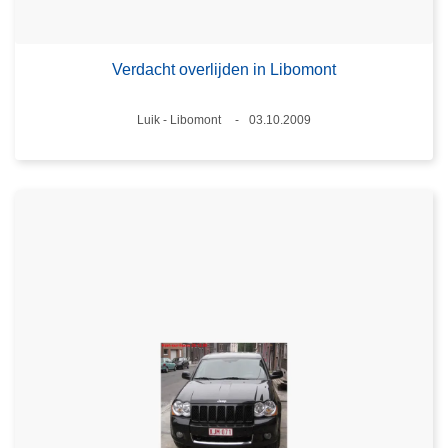
Verdacht overlijden in Libomont
Plaats
Luik - Libomont
03.10.2009
Datum