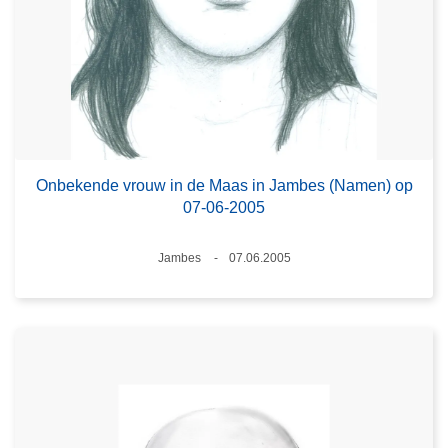
Onbekende vrouw in de Maas in Jambes (Namen) op
07-06-2005
Plaats
Jambes
07.06.2005
Datum