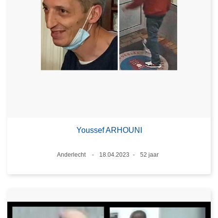
Youssef ARHOUNI
Plaats
Anderlecht
18.04.2023
52 jaar
Datum
Leeftijd