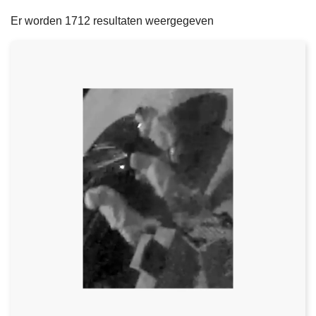
filters
n
e
Er worden 1712 resultaten weergegeven
h
o
u
d
g
a
a
n