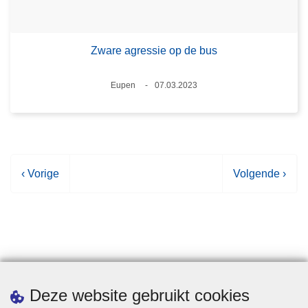
Zware agressie op de bus
Plaats
Eupen
07.03.2023
Datum
V
‹ Vorige
V
Volgende ›
o
o
r
l
i
g
g
e
e
n
p
d
Statistieken
Deze website gebruikt cookies
a
e