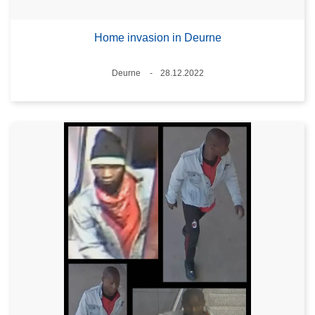
Home invasion in Deurne
Plaats
Deurne
28.12.2022
Datum