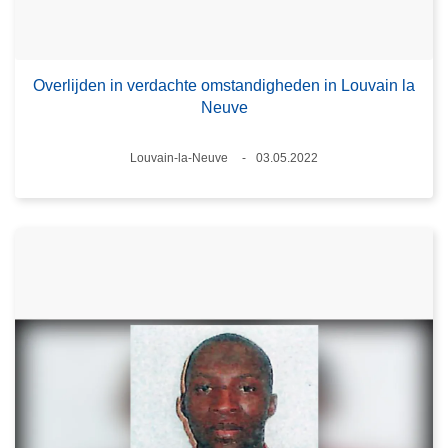
Overlijden in verdachte omstandigheden in Louvain la
Neuve
Plaats
Louvain-la-Neuve
03.05.2022
Datum