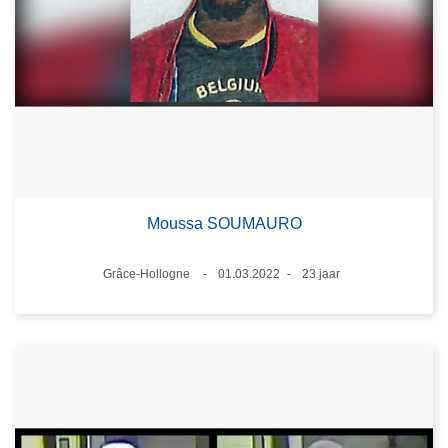
Moussa SOUMAURO
Plaats
Grâce-Hollogne
01.03.2022
23 jaar
Datum
Leeftijd