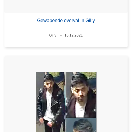
Gewapende overval in Gilly
Plaats
Gilly
16.12.2021
Datum