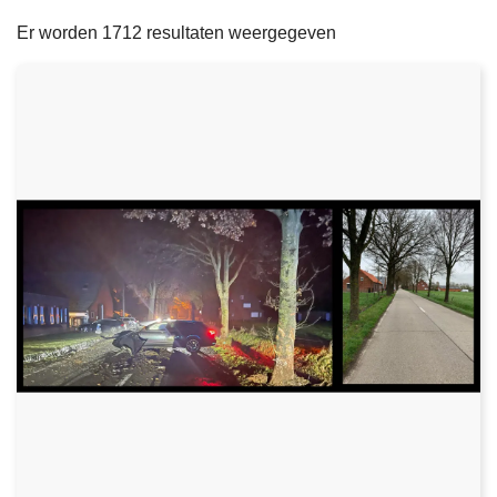
filters
n
e
Er worden 1712 resultaten weergegeven
h
o
u
d
g
a
a
n