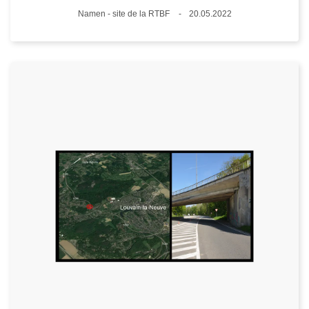
Plaats
Namen - site de la RTBF
20.05.2022
Datum