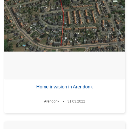
Home invasion in Arendonk
Plaats
Arendonk
31.03.2022
Datum