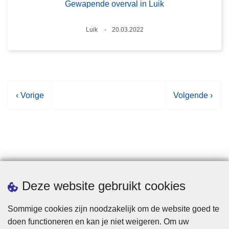
Gewapende overval in Luik
Plaats
Luik
20.03.2022
Datum
V
‹ Vorige
V
Volgende ›
o
o
r
l
i
g
g
e
e
n
p
d
Statistieken
Deze website gebruikt cookies
a
e
g
p
Sommige cookies zijn noodzakelijk om de website goed te
i
a
doen functioneren en kan je niet weigeren. Om uw
n
g