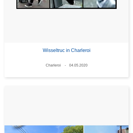
Wisseltruc in Charleroi
Plaats
Charleroi
04.05.2020
Datum