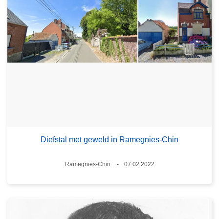
Diefstal met geweld in Ramegnies-Chin
Plaats
Ramegnies-Chin
07.02.2022
Datum