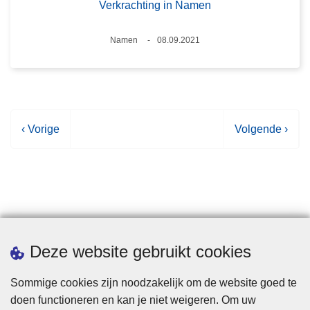
Verkrachting in Namen
Plaats
Namen
08.09.2021
Datum
V
‹ Vorige
V
Volgende ›
o
o
r
l
i
g
g
e
e
n
p
d
Statistieken
Deze website gebruikt cookies
a
e
g
p
Sommige cookies zijn noodzakelijk om de website goed te
i
a
doen functioneren en kan je niet weigeren. Om uw
n
g