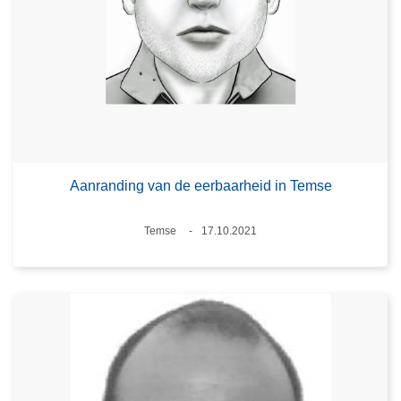
Aanranding van de eerbaarheid in Temse
Plaats
Temse
17.10.2021
Datum