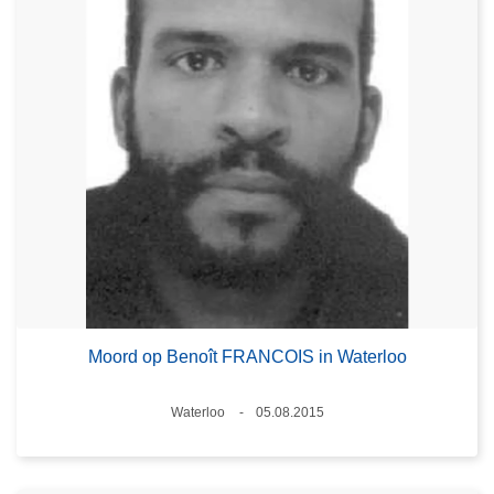
Moord op Benoît FRANCOIS in Waterloo
Plaats
Waterloo
05.08.2015
Datum