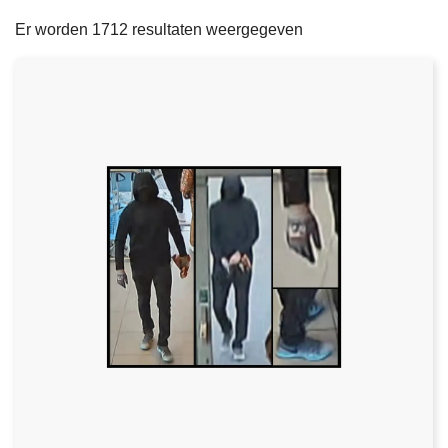
filters
n
e
Er worden 1712 resultaten weergegeven
h
o
u
d
g
a
a
n