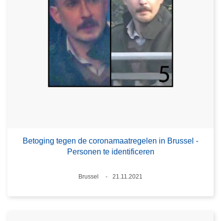
Betoging tegen de coronamaatregelen in Brussel -
Personen te identificeren
Plaats
Brussel
21.11.2021
Datum