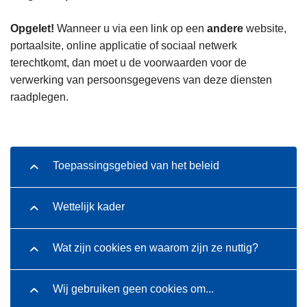
n
h
Opgelet!
Wanneer u via een link op een
andere
website,
o
portaalsite, online applicatie of sociaal netwerk
u
terechtkomt, dan moet u de voorwaarden voor de
d
verwerking van persoonsgegevens van deze diensten
g
raadplegen.
a
a
n
Toepassingsgebied van het beleid
Wettelijk kader
Wat zijn cookies en waarom zijn ze nuttig?
Wij gebruiken geen cookies om...