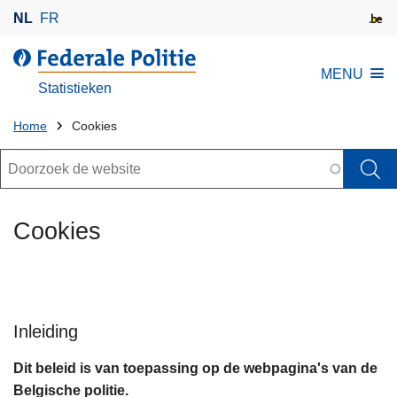
O
NL
FR
v
e
d
MENU
r
e
Statistieken
s
d
l
U
i
Home
Cookies
a
e
bent
Zoeken
a
n
hier:
n
s
e
t
Cookies
n
n
a
a
r
Inleiding
d
e
Dit beleid is van toepassing op de webpagina's van de
i
Belgische politie.