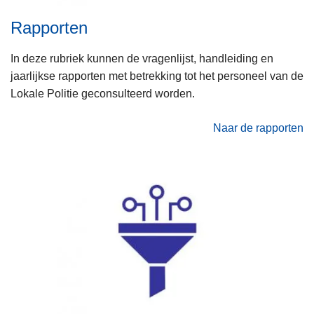
n
Rapporten
h
o
In deze rubriek kunnen de vragenlijst, handleiding en
u
jaarlijkse rapporten met betrekking tot het personeel van de
d
Lokale Politie geconsulteerd worden.
g
a
Naar de rapporten
a
n