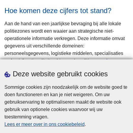
Hoe komen deze cijfers tot stand?
Aan de hand van een jaarlijkse bevraging bij alle lokale
politiezones wordt een waaier aan strategische niet-
operationele informatie verkregen. Deze informatie omvat
gegevens uit verschillende domeinen:
personeelsgegevens, logistieke middelen, specialisaties
en basisfunctionaliteiten binnen de politiezones.
Lees meer
o
Deze website gebruikt cookies
v
e
Sommige cookies zijn noodzakelijk om de website goed te
r
doen functioneren en kan je niet weigeren. Om uw
H
gebruikservaring te optimaliseren maakt de website ook
o
gebruik van optionele cookies waarvoor wij uw
e
toestemming vragen.
Privacy
k
Lees er meer over in ons cookiebeleid
.
o
Disclaimer