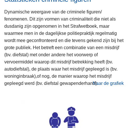
n
h
Dynamische weergave van de criminele figuren/
o
fenomenen. Dit zijn vormen van criminaliteit die niet als
u
dusdanig zijn opgenomen in het Strafwetboek, maar
d
waarmee men in de dagelijkse politiepraktijk regelmatig
g
wordt mee geconfronteerd en die tevens gekend zijn bij het
a
grote publiek. Het betreft een combinatie van een misdrijf
a
(bv. diefstal) met onder andere het voorwerp of
n
vervoermiddel waarop dit misdrijf betrekking heeft (bv.
autodiefstal), de plaats waar het misdrijf gepleegd is (bv.
woninginbraak),of nog, de manier waarop het misdrijf
gepleegd werd (bv. diefstal gewapenderhand).
Naar de grafiek