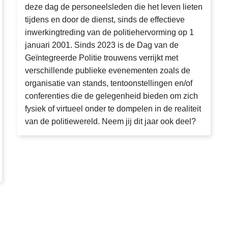
d
deze dag de personeelsleden die het leven lieten
e
tijdens en door de dienst, sinds de effectieve
P
inwerkingtreding van de politiehervorming op 1
o
januari 2001. Sinds 2023 is de Dag van de
lit
Geïntegreerde Politie trouwens verrijkt met
i
verschillende publieke evenementen zoals de
e
organisatie van stands, tentoonstellingen en/of
2
conferenties die de gelegenheid bieden om zich
0
fysiek of virtueel onder te dompelen in de realiteit
2
van de politiewereld. Neem jij dit jaar ook deel?
4