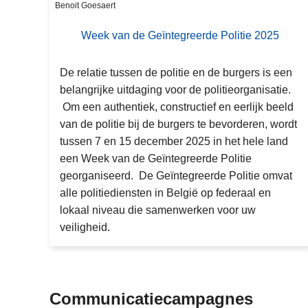
at
Benoit Goesaert
ie
Week van de Geïntegreerde Politie 2025
c
a
De relatie tussen de politie en de burgers is een
m
belangrijke uitdaging voor de politieorganisatie.
p
Om een authentiek, constructief en eerlijk beeld
a
van de politie bij de burgers te bevorderen, wordt
g
tussen 7 en 15 december 2025 in het hele land
n
een Week van de Geïntegreerde Politie
e
georganiseerd. De Geïntegreerde Politie omvat
s-
alle politiediensten in België op federaal en
e
lokaal niveau die samenwerken voor uw
n
veiligheid.
-
e
v
e
Communicatiecampagnes
n