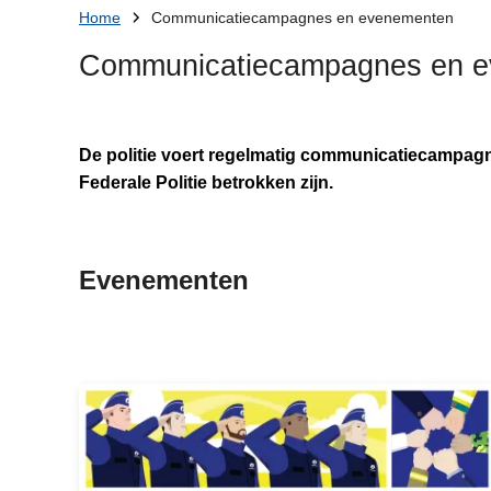
U
n
Home
Communicatiecampagnes en evenementen
h
bent
Communicatiecampagnes en 
o
hier:
u
d
g
De politie voert regelmatig communicatiecampagne
a
Federale Politie betrokken zijn.
a
n
Evenementen
ht
tp
s: