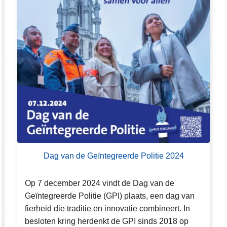
a
g
v
a
n
d
e
G
e
ï
n
t
e
Dag van de Geïntegreerde Politie 2024
g
r
Op 7 december 2024 vindt de Dag van de
e
Geïntegreerde Politie (GPI) plaats, een dag van
e
fierheid die traditie en innovatie combineert. In
r
besloten kring herdenkt de GPI sinds 2018 op