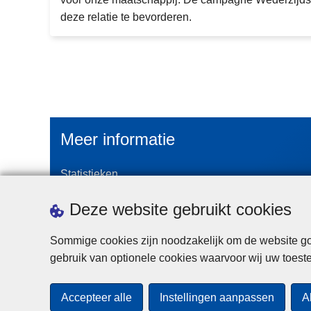
ei
p
deze relatie te bevorderen.
nt
e
e
ct
g
r
e
e
r
Meer informatie
d
e
Statistieken
-
Geïntegreerde Politie
p
Deze website gebruikt cookies
ol
Vaste Commissie van de Lokale Politie
iti
Communicatiecampagnes
Sommige cookies zijn noodzakelijk om de website goe
e
gebruik van optionele cookies waarvoor wij uw toes
-
2
Accepteer alle
Instellingen aanpassen
A
0