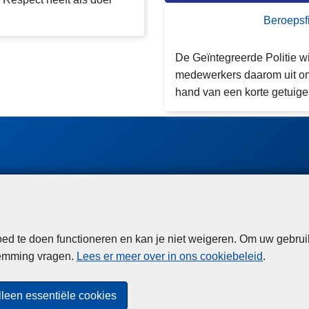
Beroepsf
De Geïntegreerde Politie w
medewerkers daarom uit om 
hand van een korte getuigen
d te doen functioneren en kan je niet weigeren. Om uw gebrui
temming vragen.
Lees er meer over in ons cookiebeleid
.
Disclaimer
Privacy
Cookies
Toegankelijkheid
lleen essentiële cookies