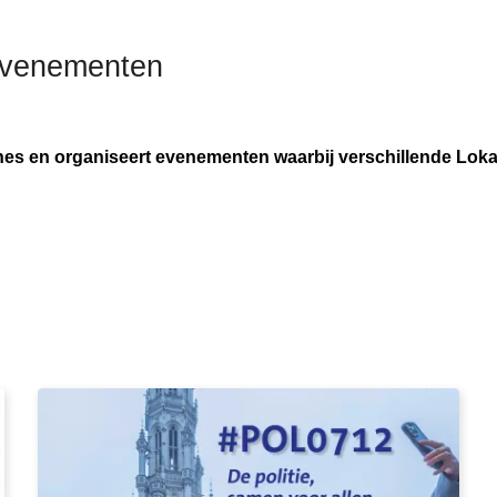
evenementen
s en organiseert evenementen waarbij verschillende Lokale
D
e
D