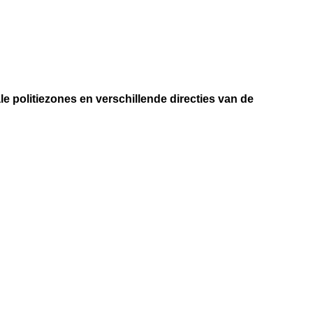
e
b
i
j
s
t
 politiezones en verschillende directies van de
a
n
d