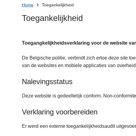
U
n
Home
Toegankelijkheid
h
bent
Toegankelijkheid
o
hier:
u
d
g
Toegangkelijkheidsverklaring voor de website va
a
a
De Belgische politie, verbindt zich ertoe deze site 
n
van de websites en mobiele applicaties van overheids
Nalevingsstatus
Deze website is gedeeltelijk conform. Non-conformitei
Verklaring voorbereiden
Er werd een externe toegankelijkheidsaudit uitgevoe