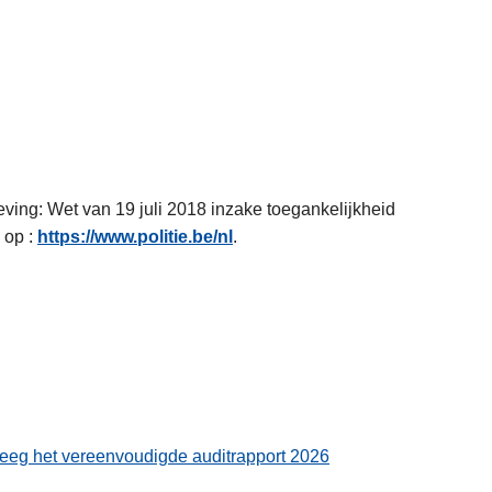
e
b
i
j
s
t
a
n
eving: Wet van 19 juli 2018 inzake toegankelijkheid
d
 op :
https://www.politie.be/nl
.
eeg het vereenvoudigde auditrapport 2026