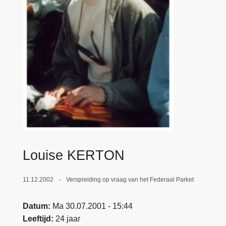
n
e
h
o
u
d
g
a
a
n
Louise KERTON
11.12.2002
Verspreiding op vraag van het Federaal Parket
Datum
Ma 30.07.2001 - 15:44
Leeftijd
24 jaar