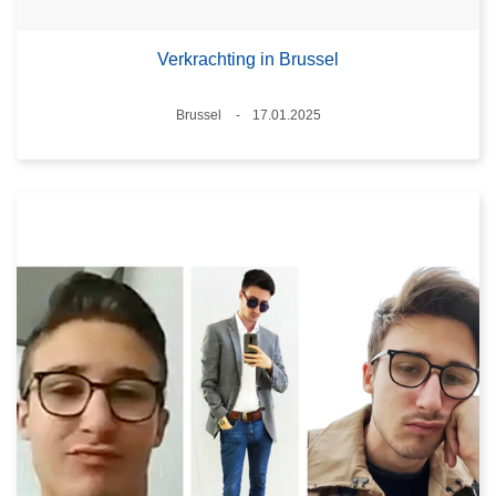
Verkrachting in Brussel
Plaats
Brussel
17.01.2025
Datum