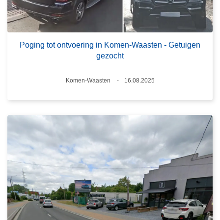
Poging tot ontvoering in Komen-Waasten - Getuigen
gezocht
Plaats
Komen-Waasten
16.08.2025
Datum