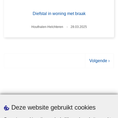
Diefstal in woning met braak
Plaats
Houthalen-Helchteren
28.03.2025
Datum
V
Volgende ›
o
l
g
e
n
d
Statistieken
Deze website gebruikt cookies
e
p