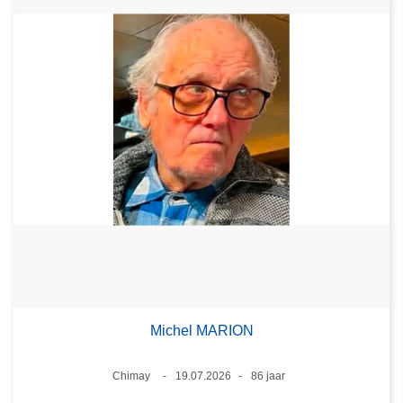
Michel MARION
Plaats
Chimay
19.07.2026
86 jaar
Datum
Leeftijd