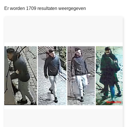
filters
n
e
Er worden 1709 resultaten weergegeven
h
o
u
d
g
a
a
n