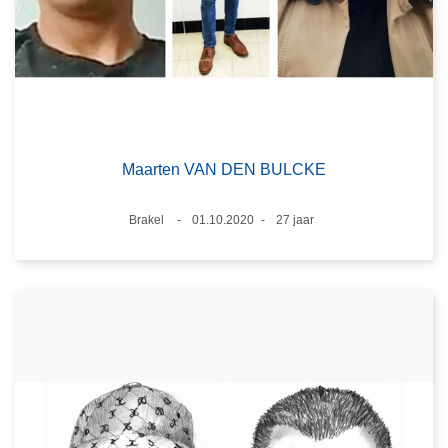
Maarten VAN DEN BULCKE
Plaats
Brakel
01.10.2020
27 jaar
Datum
Leeftijd