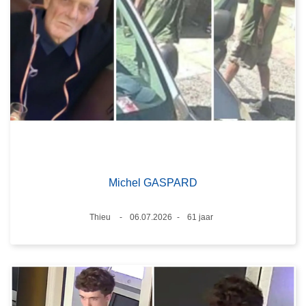
Michel GASPARD
Plaats
Thieu
06.07.2026
61 jaar
Datum
Leeftijd