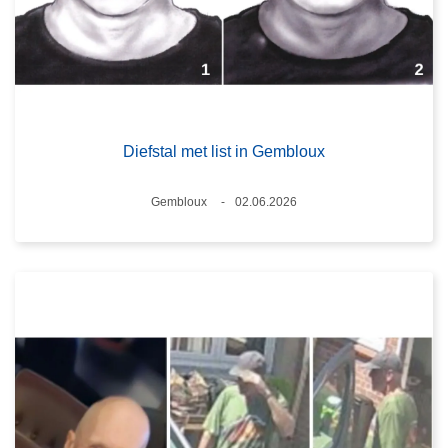
Diefstal met list in Gembloux
Plaats
Gembloux
02.06.2026
Datum