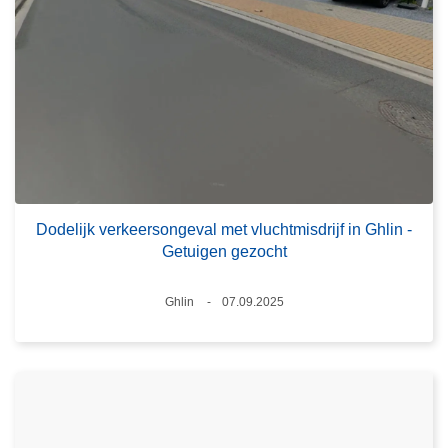
Dodelijk verkeersongeval met vluchtmisdrijf in Ghlin -
Getuigen gezocht
Plaats
Ghlin
07.09.2025
Datum