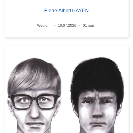
Pierre-Albert HAYEN
Plaats
Wépion
10.07.2026
61 jaar
Datum
Leeftijd