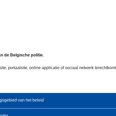
n de Belgische politie.
te, portaalsite, online applicatie of sociaal netwerk terechtk
gsgebied van het beleid
kader