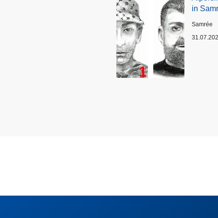
in Sam
Plaats
Samrée
31.07.20