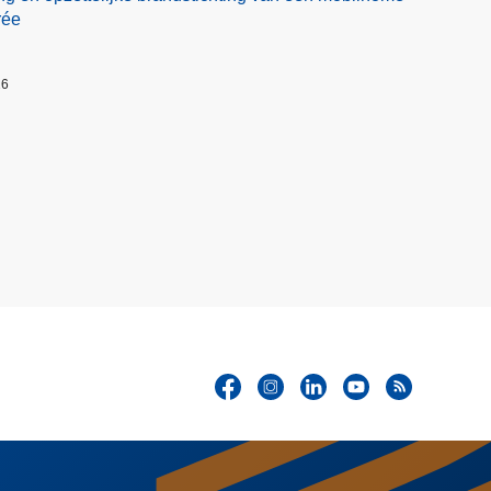
rée
26