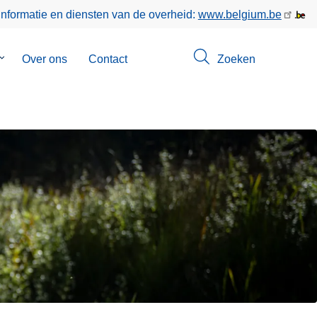
informatie en diensten van de overheid:
www.belgium.be
Submenu
Over ons
Contact
Zoeken
van
Opsporingen