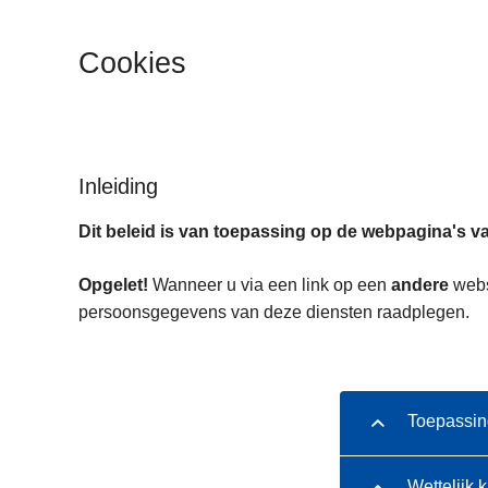
n
e
h
Cookies
o
u
d
g
a
Inleiding
a
Dit beleid is van toepassing op de webpagina's va
n
Opgelet!
Wanneer u via een link op een
andere
websi
persoonsgegevens van deze diensten raadplegen.
Toepassin
Wettelijk 