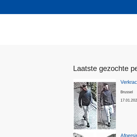
Laatste gezochte p
Verkrac
Plaats
Brussel
17.01.20
Afpersi