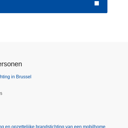
ersonen
hting in Brussel
25
ng en opzettelijke brandstichting van een mobilhome