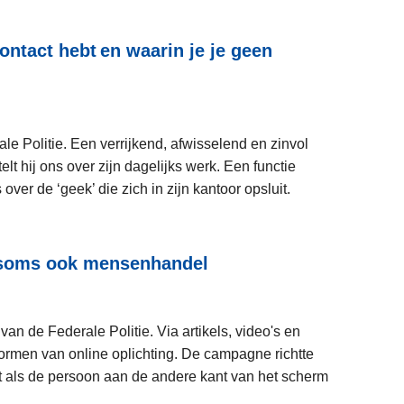
ontact hebt en waarin je je geen
rale Politie. Een verrijkend, afwisselend en zinvol
 hij ons over zijn dagelijks werk. Een functie
over de ‘geek’ die zich in zijn kantoor opsluit.
L
lt soms ook mensenhandel
e
e
s
n de Federale Politie. Via artikels, video's en
m
rmen van online oplichting. De campagne richtte
e
at als de persoon aan de andere kant van het scherm
e
r