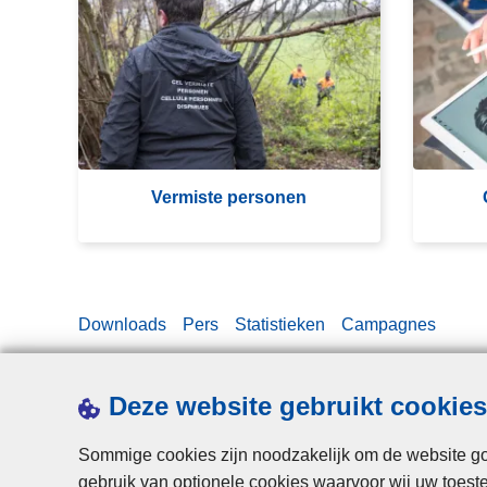
e
e
r
z
m
o
is
c
te
h
p
t
e
e
Vermiste personen
rs
p
o
e
n
r
e
s
Downloads
Pers
Statistieken
Campagnes
n
o
n
e
Deze website gebruikt cookies
n
Sommige cookies zijn noodzakelijk om de website goe
gebruik van optionele cookies waarvoor wij uw toes