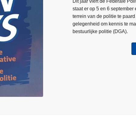
Dit jaar viert de Federale Po
t
staat er op 5 en 6 september
a
terrein van de politie te pa
l
gelegenheid om kennis te ma
e
bestuurlijke politie (DGA).
n