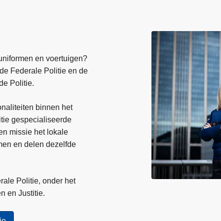
uniformen en voertuigen?
e Federale Politie en de
e Politie.
naliteiten binnen het
itie gespecialiseerde
en missie het lokale
men en delen dezelfde
ale Politie, onder het
n en Justitie.
ie