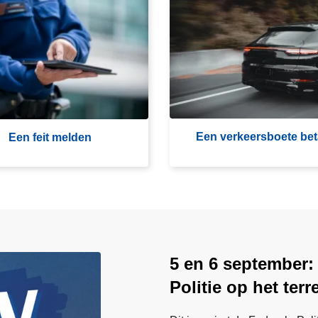
E
e
n
v
e
r
k
e
Een verkeersboete bet
Een feit melden
e
r
s
b
o
e
t
5 en 6 september:
e
Politie op het terr
b
e