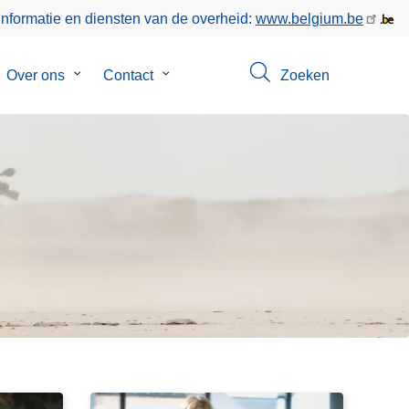
informatie en diensten van de overheid:
www.belgium.be
bmenu
Over ons
Submenu
Contact
Submenu
Zoeken
van
van
poringen
Over
Contact
ons