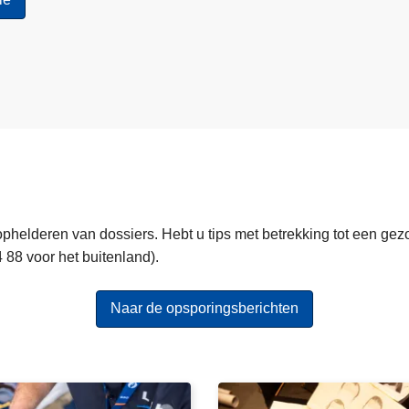
ophelderen van dossiers. Hebt u tips met betrekking tot een ge
 88 voor het buitenland).
Naar de opsporingsberichten
B