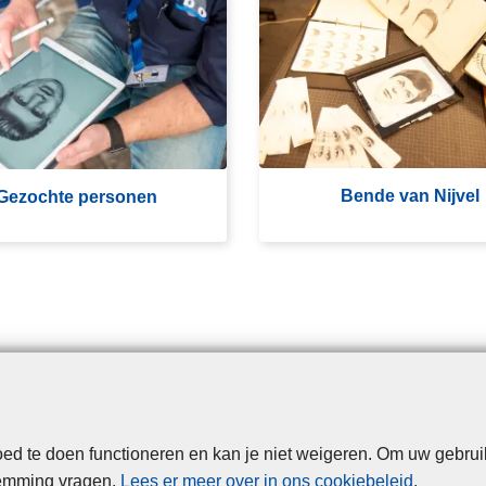
e
n
d
e
v
a
n
Bende van Nijvel
Gezochte personen
N
ij
v
e
l
d te doen functioneren en kan je niet weigeren. Om uw gebrui
Disclaimer
Privacy
Cookies
Toegankelijkheid
temming vragen.
Lees er meer over in ons cookiebeleid
.