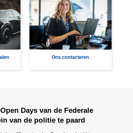
O
n
s
c
o
n
t
a
alen
Ons contacteren
ct
e
r
e
n
 Open Days van de Federale
ein van de politie te paard