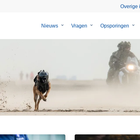
Overige 
Nieuws
Submenu
Vragen
Submenu
Opsporingen
Su
van
van
van
Nieuws
Vragen
Ops