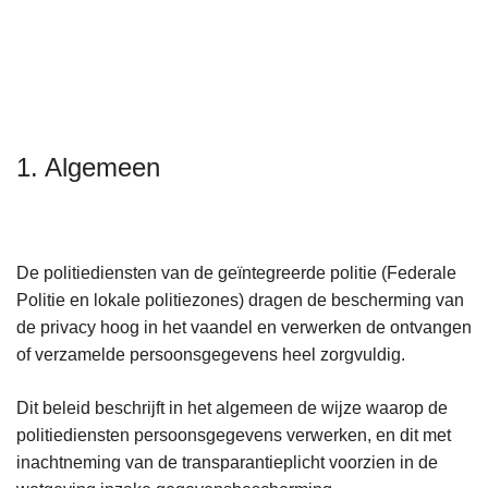
n
e
h
o
u
d
g
1. Algemeen
a
a
n
De politiediensten van de geïntegreerde politie (Federale
Politie en lokale politiezones) dragen de bescherming van
de privacy hoog in het vaandel en verwerken de ontvangen
of verzamelde persoonsgegevens heel zorgvuldig.
Dit beleid beschrijft in het algemeen de wijze waarop de
politiediensten persoonsgegevens verwerken, en dit met
inachtneming van de transparantieplicht voorzien in de