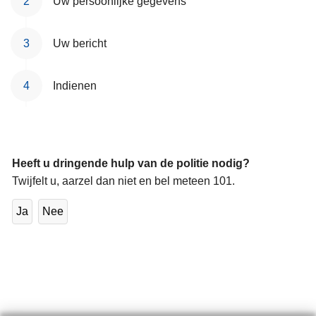
Uw persoonlijke gegevens
n
h
Uw bericht
o
u
d
Indienen
g
a
a
n
Heeft u dringende hulp van de politie nodig?
Twijfelt u, aarzel dan niet en bel meteen 101.
Ja
Nee