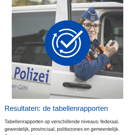
A
n
a
l
y
s
e
v
a
n
d
e
f
e
Resultaten: de tabellenrapporten
d
e
Tabellenrapporten op verschillende niveaus: federaal,
r
gewestelijk, provinciaal, politiezones en gemeentelijk.