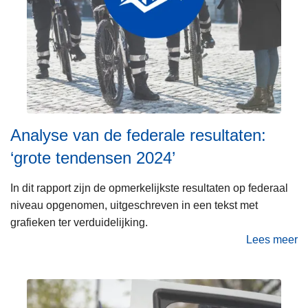
n
h
o
u
d
g
a
a
Analyse van de federale resultaten:
n
‘grote tendensen 2024’
In dit rapport zijn de opmerkelijkste resultaten op federaal
niveau opgenomen, uitgeschreven in een tekst met
grafieken ter verduidelijking.
Lees meer
o
v
e
r