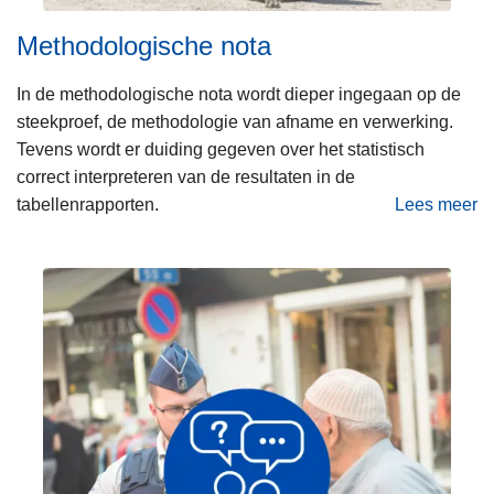
t
e
e
t
Methodologische nota
t
a
e
b
In de methodologische nota wordt dieper ingegaan op de
n
e
steekproef, de methodologie van afname en verwerking.
d
l
Tevens wordt er duiding gegeven over het statistisch
e
l
correct interpreteren van de resultaten in de
n
e
tabellenrapporten.
Lees meer
s
n
o
e
r
v
n
a
e
2
p
r
0
p
M
2
o
e
4
r
t
’
t
h
e
o
n
d