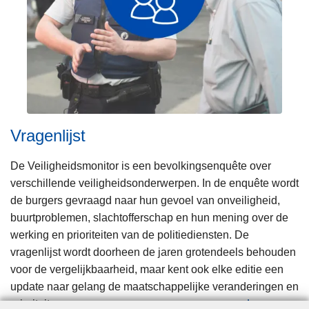
o
l
o
g
i
s
c
h
Vragenlijst
e
n
De Veiligheidsmonitor is een bevolkingsenquête over
o
verschillende veiligheidsonderwerpen. In de enquête wordt
t
de burgers gevraagd naar hun gevoel van onveiligheid,
a
buurtproblemen, slachtofferschap en hun mening over de
werking en prioriteiten van de politiediensten. De
vragenlijst wordt doorheen de jaren grotendeels behouden
voor de vergelijkbaarheid, maar kent ook elke editie een
update naar gelang de maatschappelijke veranderingen en
prioriteiten.
Lees meer