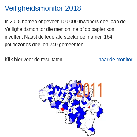
n
Veiligheidsmonitor 2018
h
o
In 2018 namen ongeveer 100.000 inwoners deel aan de
u
Veiligheidsmonitor die men online of op papier kon
d
invullen. Naast de federale steekproef namen 164
g
politiezones deel en 240 gemeenten.
a
a
Klik hier voor de resultaten.
naar de monitor
n